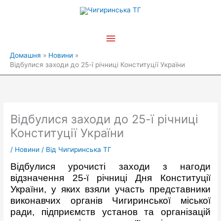
Перейти
Головне
до
вмісту
меню
Домашня
Новини
Відбулися заходи до 25-ї річниці Конституції України
Відбулися заходи до 25-ї річниці
Конституції України
/
Новини
/ Від
Чигиринська ТГ
Відбулися урочисті заходи з нагоди
відзначення 25-ї річниці Дня Конституції
України, у яких взяли участь представники
виконавчих органів Чигиринської міської
ради, підприємств установ та організацій