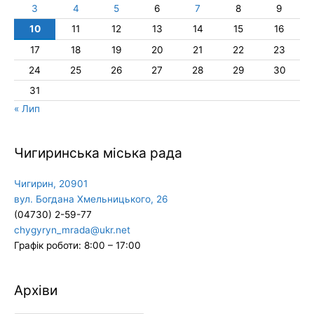
3
4
5
6
7
8
9
10
11
12
13
14
15
16
17
18
19
20
21
22
23
24
25
26
27
28
29
30
31
« Лип
Чигиринська міська рада
Чигирин, 20901
вул. Богдана Хмельницького, 26
(04730) 2-59-77
chygyryn_mrada@ukr.net
Графік роботи: 8:00 – 17:00
Архіви
Архіви