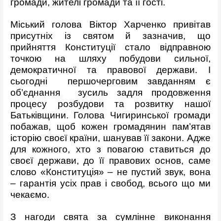
громади, жителі громади та її гості.
Міський голова Віктор Харченко привітав
присутніх із святом й зазначив, що
прийняття Конституції стало відправною
точкою на шляху побудови сильної,
демократичної та правової держави. І
сьогодні першочерговим завданням є
об’єднання зусиль задля продовження
процесу розбудови та розвитку нашої
Батьківщини. Голова Чигиринської громади
побажав, щоб кожен громадянин пам’ятав
історію своєї країни, шанував її закони. Адже
для кожного, хто з повагою ставиться до
своєї держави, до її правових основ, саме
слово «Конституція» – не пустий звук, вона
– гарантія усіх прав і свобод, всього що ми
чекаємо.
З нагоди свята за сумлінне виконання