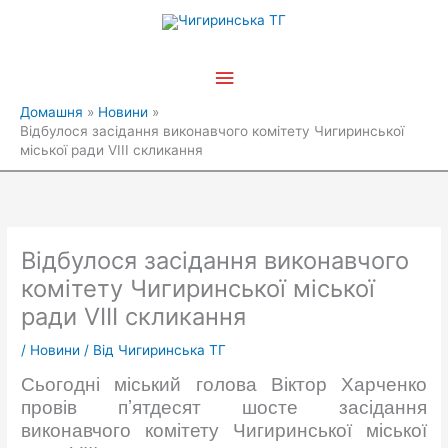
Перейти
Головне
до
вмісту
меню
Домашня
Новини
Відбулося засідання виконавчого комітету Чигиринської
міської ради VIII скликання
Відбулося засідання виконавчого
комітету Чигиринської міської
ради VIII скликання
/
Новини
/ Від
Чигиринська ТГ
Сьогодні міський голова Віктор Харченко
провів пʼятдесят шосте засідання
виконавчого комітету Чигиринської міської