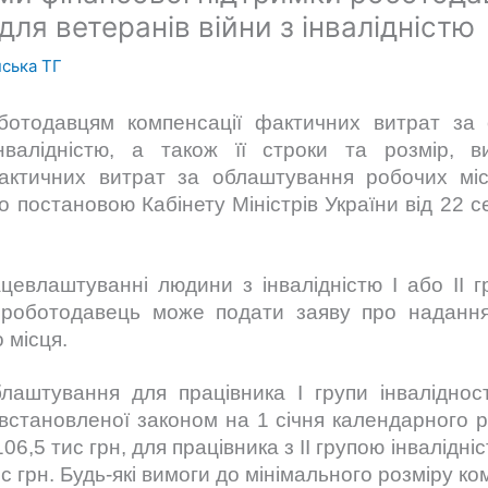
ля ветеранів війни з інвалідністю
ська ТГ
ботодавцям компенсації фактичних витрат за
нвалідністю, а також її строки та розмір, 
актичних витрат за облаштування робочих мі
о постановою Кабінету Міністрів України від 22 
цевлаштуванні людини з інвалідністю І або ІІ г
о роботодавець може подати заяву про надання
 місця.
блаштування для працівника І групи інвалідн
(встановленої законом на 1 січня календарного р
06,5 тис грн, для працівника з ІІ групою інвалідн
с грн. Будь-які вимоги до мінімального розміру к