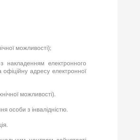
ічної можливості);
 з накладенням електронного
а офіційну адресу електронної
нічної можливості).
я особи з інвалідністю.
ія.