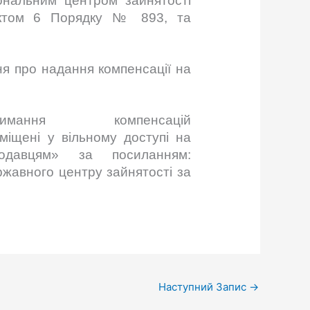
ональним центром зайнятості
унктом 6 Порядку № 893, та
ня про надання компенсації на
имання компенсацій
міщені у вільному доступі на
тодавцям» за посиланням:
жавного центру зайнятості за
Наступний Запис
→