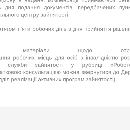
дмову в наданні компенсації приймається регі
з дня подання документів, передбачених п
льного центру зайнятості.
тягом п’яти робочих днів з дня прийняття рішен
ентаційні матеріали щодо отр
ня робочих місць для осіб з інвалідністю роз
ної служби зайнятості у рубриці «Робо
атковою консультацією можна звернутися до Дер
дділ реалізації активних програм
зайнятості).