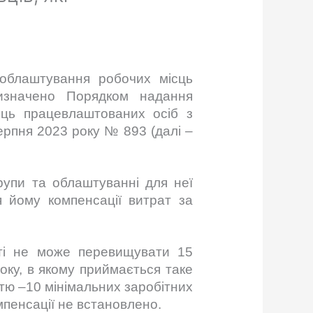
 облаштування робочих місць
визначено Порядком надання
сць працевлаштованих осіб з
серпня 2023 року № 893 (далі –
рупи та облаштуванні для неї
 йому компенсації витрат за
ості не може перевищувати 15
оку, в якому приймається таке
істю –10 мінімальних заробітних
омпенсації не встановлено.