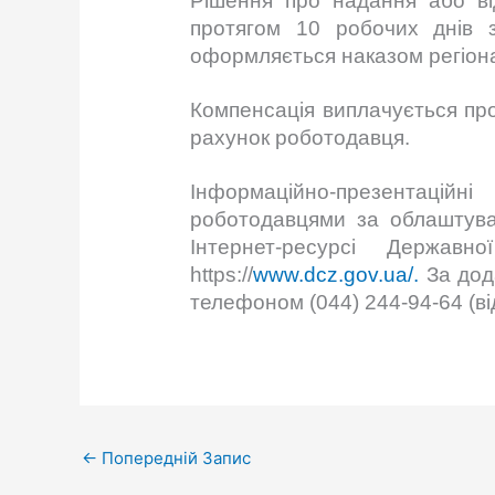
Рішення про надання або ві
протягом 10 робочих днів 
оформляється наказом регіона
Компенсація виплачується про
рахунок роботодавця.
Інформаційно-през
роботодавцями за облаштуван
Інтернет-ресурсі Держав
https://
www.dcz.gov.ua/.
За дод
телефоном (044) 244-94-64 (ві
←
Попередній Запис