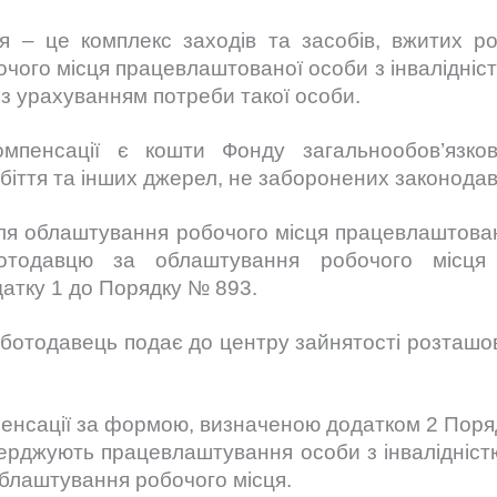
 – це комплекс заходів та засобів, вжитих р
чого місця працевлаштованої особи з інвалідністю
 з урахуванням потреби такої особи.
мпенсації є кошти Фонду загальнообов’язков
біття та інших джерел, не заборонених законода
ля облаштування робочого місця працевлаштованої
ботодавцю за облаштування робочого місця
датку 1 до Порядку № 893.
оботодавець подає до центру зайнятості розташо
енсації за формою, визначеною додатком 2 Поря
ідтверджують працевлаштування особи з інвалідні
облаштування робочого місця.