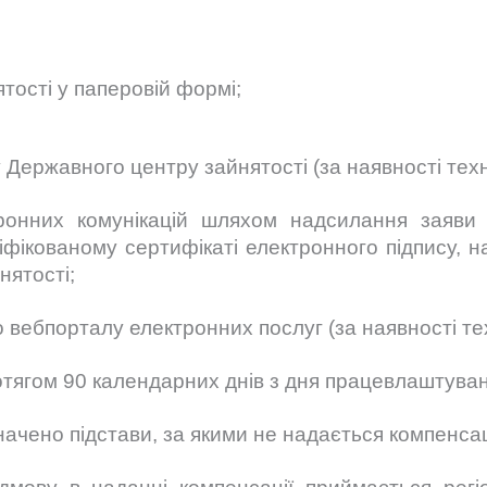
тості у паперовій формі;
Державного центру зайнятості (за наявності техн
ронних комунікацій шляхом надсилання заяви
ліфікованому сертифікаті електронного підпису, н
нятості;
вебпорталу електронних послуг (за наявності тех
тягом 90 календарних днів з дня працевлаштуванн
ачено підстави, за якими не надається компенсац