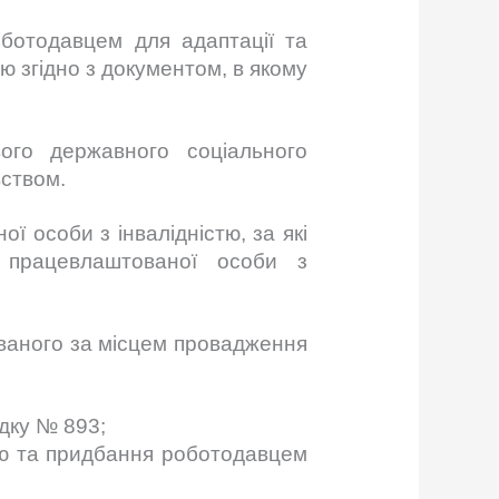
оботодавцем для адаптації та
 згідно з документом, в якому
ого державного соціального
вством.
 особи з інвалідністю, за які
 працевлаштованої особи з
ваного за місцем провадження
дку № 893;
стю та придбання роботодавцем