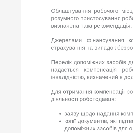
Облаштування робочого місця
розумного пристосування робо
визначена така рекомендація,
Джерелами фінансування ко
страхування на випадок безро
Перелік допоміжних засобів д
надається компенсація ро
інвалідністю, визначений в до
Для отримання компенсації р
діяльності роботодавця:
заяву щодо надання комп
копії документів, які п
допоміжних засобів для 