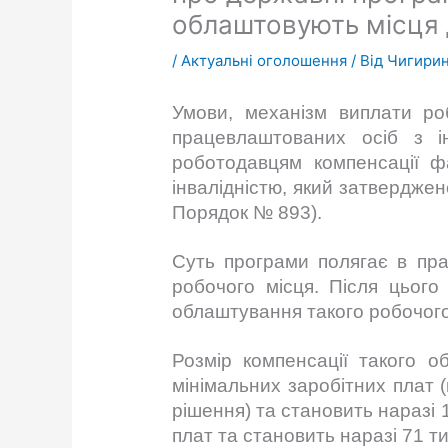
облаштовують місця д
/
Актуальні оголошення
/ Від
Чигирин
Умови, механізм виплати ро
працевлаштованих осіб з і
роботодавцям компенсації ф
інвалідністю, який затверджен
Порядок № 893).
Суть програми полягає в пра
робочого місця. Після цьог
облаштування такого робочого
Розмір компенсації такого о
мінімальних заробітних плат 
рішення) та становить наразі 1
плат та становить наразі 71 ти