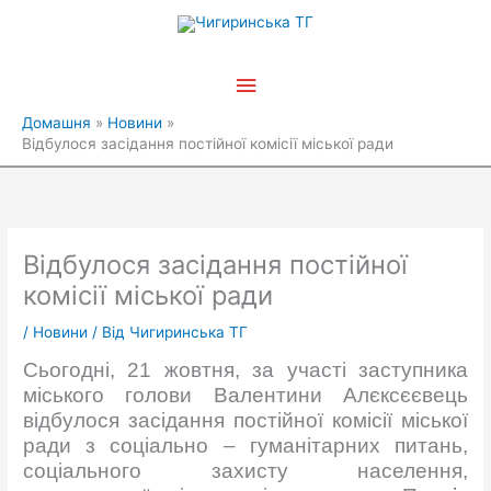
Перейти
Головне
до
вмісту
меню
Домашня
Новини
Відбулося засідання постійної комісії міської ради
Відбулося засідання постійної
комісії міської ради
/
Новини
/ Від
Чигиринська ТГ
Сьогодні, 21 жовтня, за участі заступника
міського голови Валентини Алєксєєвець
відбулося засідання постійної комісії міської
ради з соціально – гуманітарних питань,
соціального захисту населення,