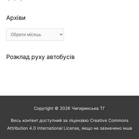
Архіви
Архіви
Розклад руху автобусів
Copyright © 2026
Чигиринська ТГ
Весь контент доступний за ліцензією Creative Commons
Attribution 4.0 International License, якщо не зазначено інше