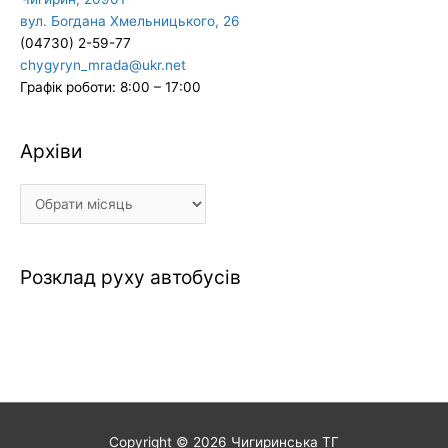
вул. Богдана Хмельницького, 26
(04730) 2-59-77
chygyryn_mrada@ukr.net
Графік роботи: 8:00 – 17:00
Архіви
Архіви
Розклад руху автобусів
Copyright © 2026
Чигиринська ТГ