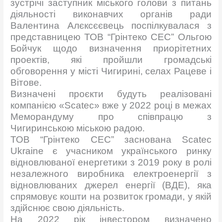
зустрічі заступник міського голови з питань
діяльності виконавчих органів ради
Валентина Алєксєєвець поспілкувалася з
представницею ТОВ “Грінтеко СЕС” Ольгою
Бойчук щодо визначення приорітетних
проектів, які пройшли громадські
обговорення у місті Чигирині, селах Рацеве і
Вітове.
Визначені проєкти будуть реалізовані
компанією «Scatec» вже у 2022 році в межах
Меморандуму про співпрацю з
Чигиринською міською радою.
ТОВ “Грінтеко СЕС” заснована Scatec
Ukraine є учасником українського ринку
відновлюваної енергетики з 2019 року в ролі
незалежного виробника електроенергії з
відновлюваних джерел енергії (ВДЕ), яка
спрямовує кошти на розвиток громади, у якій
здійснює свою діяльність.
На 2022 рік інвестором визначено