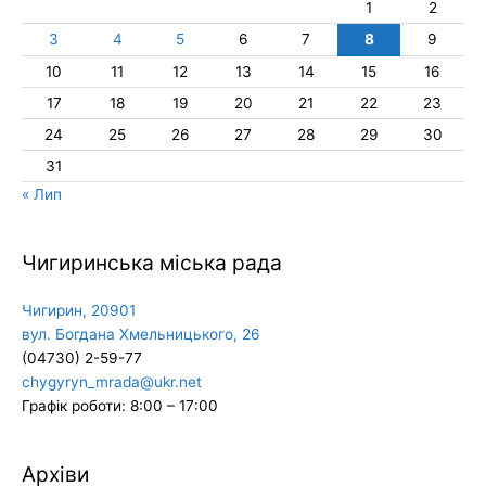
1
2
3
4
5
6
7
8
9
10
11
12
13
14
15
16
17
18
19
20
21
22
23
24
25
26
27
28
29
30
31
« Лип
Чигиринська міська рада
Чигирин, 20901
вул. Богдана Хмельницького, 26
(04730) 2-59-77
chygyryn_mrada@ukr.net
Графік роботи: 8:00 – 17:00
Архіви
Архіви