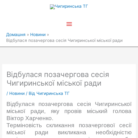
Перейти
Головне
до
вмісту
меню
Домашня
Новини
Відбулася позачергова сесія Чигиринської міської ради
Відбулася позачергова сесія
Чигиринської міської ради
/
Новини
/ Від
Чигиринська ТГ
Відбулася позачергова сесія Чигиринської
міської ради, яку провів міський голова
Віктор Харченко.
Терміновість скликання позачергової сесії
міської ради викликана необхідністю