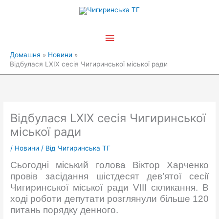
Перейти
Головне
до
вмісту
меню
Домашня
Новини
Відбулася LXIX сесія Чигиринської міської ради
Відбулася LXIX сесія Чигиринської
міської ради
/
Новини
/ Від
Чигиринська ТГ
Сьогодні міський голова Віктор Харченко
провів засідання шістдесят дев’ятої сесії
Чигиринської міської ради VIII скликання. В
ході роботи депутати розглянули більше 120
питань порядку денного.