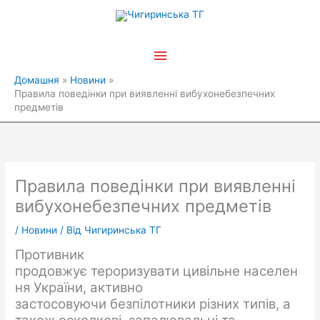
Перейти
Головне
до
вмісту
меню
Домашня
Новини
Правила поведінки при виявленні вибухонебезпечних
предметів
Правила поведінки при виявленні
вибухонебезпечних предметів
/
Новини
/ Від
Чигиринська ТГ
Противник
продовжує тероризувати цивільне населен
ня України, активно
застосовуючи безпілотники різних типів, а