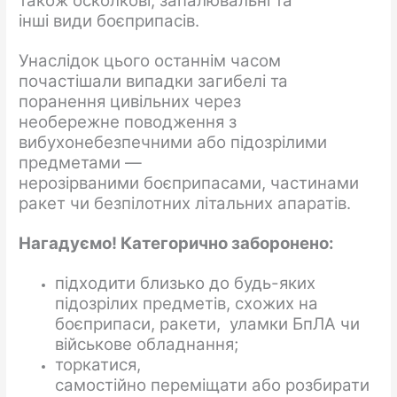
також осколкові, запалювальні та
інші види боєприпасів.
Унаслідок цього останнім часом
почастішали випадки загибелі та
поранення цивільних через
необережне поводження з
вибухонебезпечними або підозрілими
предметами —
нерозірваними боєприпасами, частинами
ракет чи безпілотних літальних апаратів.
Нагадуємо
! Категорично заборонено:
підходити близько до будь-яких
підозрілих предметів, схожих на
боєприпаси, ракети, уламки БпЛА чи
військове обладнання;
торкатися,
самостійно переміщати або розбирати