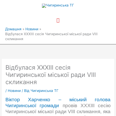
Перейти
Головне
до
вмісту
меню
Домашня
Новини
Відбулася ХХХІІІ сесія Чигиринської міської ради VIII
скликання
Відбулася ХХХІІІ сесія
Чигиринської міської ради VIII
скликання
/
Новини
/ Від
Чигиринська ТГ
Віктор Харченко – міський голова
Чигиринської громади
провів ХХХІІІ сесію
Чигиринської міської ради VIII скликання, яка