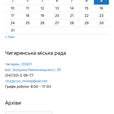
3
4
5
6
7
8
9
10
11
12
13
14
15
16
17
18
19
20
21
22
23
24
25
26
27
28
29
30
31
« Лип
Чигиринська міська рада
Чигирин, 20901
вул. Богдана Хмельницького, 26
(04730) 2-59-77
chygyryn_mrada@ukr.net
Графік роботи: 8:00 – 17:00
Архіви
Архіви