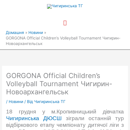
Перейти
Головне
до
вмісту
меню
Домашня
Новини
GORGONA Official Children’s Volleyball Tournament Чигирин-
Новоархангельськ
GORGONA Official Children’s
Volleyball Tournament Чигирин-
Новоархангельськ
/
Новини
/ Від
Чигиринська ТГ
18 грудня у м.Кропивницький дівчатка
Чигиринська ДЮСШ
зіграли останній тур
відбіркового етапу чемпіонату дитячої ліги з