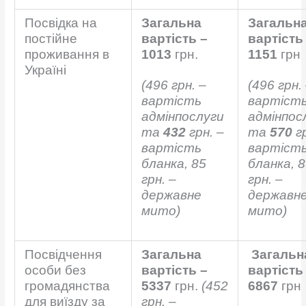
Посвідка на
Загальна
Загальн
постійне
вартість –
вартість
проживання в
1013
грн.
1151
грн
Україні
(496 грн. –
(496 грн.
вартість
вартіст
адмінпослуги
адмінпос
та
432
грн. –
та
570
гр
вартість
вартіст
бланка, 85
бланка, 
грн. –
грн. –
державне
державн
мито)
мито)
Посвідчення
Загальна
Загальн
особи без
вартість –
вартість
громадянства
5337
грн.
(452
6867
грн
для виїзду за
грн. –