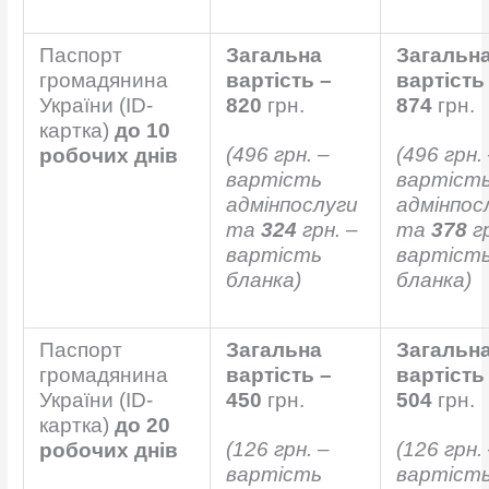
Паспорт
Загальна
Загальн
громадянина
вартість –
вартість
України (ID-
820
грн.
874
грн.
картка)
до 10
(496 грн. –
(496 грн.
робочих днів
вартість
вартіст
адмінпослуги
адмінпос
та
324
грн. –
та
378
гр
вартість
вартіст
бланка)
бланка)
Паспорт
Загальна
Загальн
громадянина
вартість –
вартість
України (ID-
450
грн.
504
грн.
картка)
до 20
(126 грн. –
(126 грн.
робочих днів
вартість
вартіст