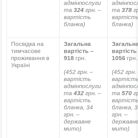
адмінпослуги
адмінпос
та
324
грн. –
та
378
гр
вартість
вартіст
бланка)
бланка)
Посвідка на
Загальна
Загальн
тимчасове
вартість –
вартість
проживання в
918
грн.
1056
грн.
Україні
(452 грн. –
(452 грн.
вартість
вартіст
адмінпослуги
адмінпос
та
432
грн. –
та
570
гр
вартість
вартіст
бланка,
34
бланка,
3
грн. –
грн. –
державне
державн
мито
)
мито
)