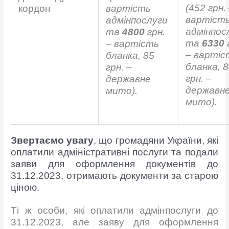
(452 грн.
кордон
вартість
вартіст
адмінпослуги
адмінпос
та
4800
грн.
та
6330
– вартість
– вартіс
бланка, 85
бланка, 
грн. –
грн. –
державне
державн
мито).
мито).
Звертаємо увагу
, що громадяни України, які
оплатили адміністративні послуги та подали
заяви для оформлення документів до
31.12.2023, отримають документи за старою
ціною.
Ті ж особи, які оплатили адмінпослуги до
31.12.2023, але заяву для оформлення