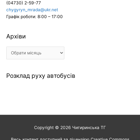
(04730) 2-59-77
chygyryn_mrada@ukr.net
Графік роботи: 8:00 – 17:00
Архіви
Архіви
Розклад руху автобусів
Copyright © 2026
Чигиринська ТГ
Весь контент доступний за ліцензією Creative Commons