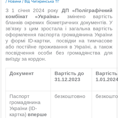
/
Новини
/ Від
Чигиринська ТГ
З 1 січня 2024 року
ДП «Поліграфічний
комбінат «Україна»
змінено вартість
бланків окремих біометричних документів. У
зв’язку з цим зростала і загальна вартість
оформлення паспорта громадянина України
у формі ID-картки, посвідки на тимчасове
або постійне проживання в Україні, а також
посвідчення особи без громадянства для
виїзду за кордон.
Документ
Вартість до
Вартість
31.12.2023
1.01.202
Паспорт
безкоштовно
безкошто
громадянина
України (ID-
картка)
вперше