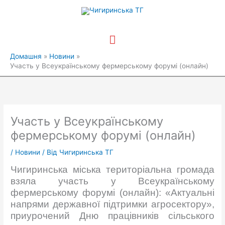
Перейти
Головне
до
вмісту
меню
Домашня
Новини
Участь у Всеукраїнському фермерському форумі (онлайн)
Участь у Всеукраїнському
фермерському форумі (онлайн)
/
Новини
/ Від
Чигиринська ТГ
Чигиринська міська територіальна громада
взяла участь у Всеукраїнському
фермерському форумі (онлайн): «Актуальні
напрями державної підтримки агросектору»,
приурочений Дню працівників сільського