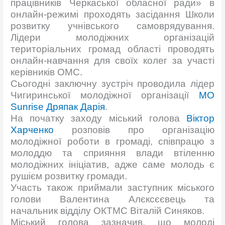
працівників Черкаської обласної ради» в
онлайн-режимі проходять засідання Школи
розвитку учнівського самоврядування.
Лідери молодіжних організацій
територіальних громад області проводять
онлайн-навчання для своїх колег за участі
керівників ОМС.
Сьогодні заключну зустріч проводила лідер
Чигиринської молодіжної організації
MO
Sunrise
Дряпак Дарія
.
На початку заходу міський голова
Віктор
Харченко
розповів про організацію
молодіжної роботи в громаді, співпрацю з
молоддю та сприяння влади втіленню
молодіжних ініціатив, адже саме молодь є
рушієм розвитку громади.
Участь також приймали заступник міського
голови Валентина Алєксєєвець та
начальник відділу ОКТМС Віталій Синяков.
Міський голова зазначив, що молоді