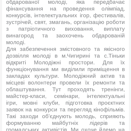
обдарованої молоді, яка передбачає
фінансування на проведення олімпіад,
конкурсів, інтелектуальних iгop, фестивалів,
зустрічей, свят, змагань, організацію роботи
з патріотичного виховання, виплату
винагород та заохочень обдарованій
молоді.
Для забезпечення змістовного та якісного
дозвілля молоді в м.Чигирині та с.Тіньки
відкриті Молодіжні простори. Для їх
функціонування ми виділили приміщення в
закладах культури. Молодіжний актив та
місцеві волонтери провели їх ремонти та
облаштування. Тут проходять тренінги,
майстер-класи, семінари, інтелектуальні
ігри, мовні клуби, підготовка проєктних
заявок на конкурси та перегляд кінофільмів.
Такі заходи об’єднують молодь, сприяють
формуванню майбутніх лідерів та
громадських активістів. Ми охоче йдемо на