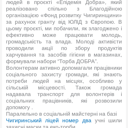
людей в проєкті «Епідемія Добра», який
реалізовано спільно з Благодійною
організацією «Фонд розвитку Чигиринщини»
за рахунок гранту від ЮЛІД з Європою. В
цьому проєкті, ми побачили, як злагоджено і
ефективно може працювати молодь,
громадськість та влада. Молоді активісти
проводили акції по збору продуктів
харчування та засобів гігієни в магазинах,
формували набори “Торба ДОБРА”.
Волонтерам активно допомагали працівники
соціального захисту громади, які знають
потреби людей на місцях, особливо у
сільській місцевості. Також громада
надавала транспорт для волонтерів і
соціальних працівників, які розвозили
допомогу .
Паралельно в соціальній майстерні на базі
Чигиринський ліцей номер два
учні шили
захисні маски та еко-торби.