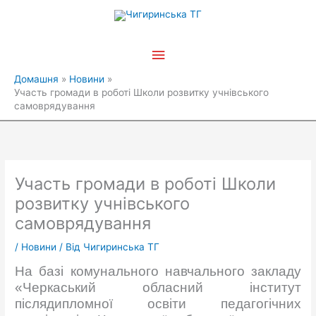
Перейти
Головне
до
вмісту
меню
Домашня
Новини
Участь громади в роботі Школи розвитку учнівського
самоврядування
Участь громади в роботі Школи
розвитку учнівського
самоврядування
/
Новини
/ Від
Чигиринська ТГ
На базі комунального навчального закладу
«Черкаський обласний інститут
післядипломної освіти педагогічних