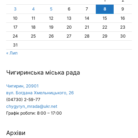
3
4
5
6
7
8
9
10
11
12
13
14
15
16
17
18
19
20
21
22
23
24
25
26
27
28
29
30
31
« Лип
Чигиринська міська рада
Чигирин, 20901
вул. Богдана Хмельницького, 26
(04730) 2-59-77
chygyryn_mrada@ukr.net
Графік роботи: 8:00 – 17:00
Архіви
Архіви