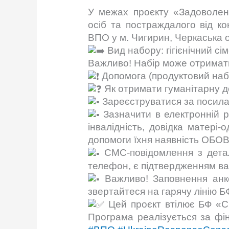
У межах проєкту «Задоволен
осіб та постраждалого від к
ВПО у м. Чигирин, Черкаська
Вид набору: гігієнічний с
Важливо! Набір може отримати
Допомога (продуктовий набі
Як отримати гуманітарну 
Зареєструватися за посил
Зазначити в електронній р
інвалідність, довідка матері
допомоги їхня наявність ОБО
СМС-повідомлення з детал
телефон, є підтвердженням ваш
Важливо! Заповнення анк
звертайтеся на гарячу лінію 
Цей проєкт втілює БФ «С
Програма реалізується за фі