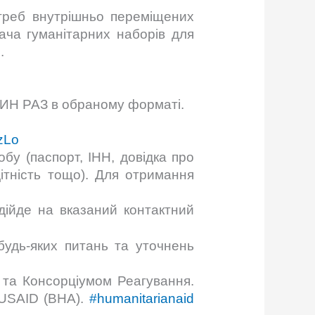
треб внутрішньо переміщених
ача гуманітарних наборів для
.
ОДИН РАЗ в обраному форматі.
AzLo
бу (паспорт, ІНН, довідка про
дітність тощо). Для отримання
ійде на вказаний контактний
удь-яких питань та уточнень
 та Консорціумом Реагування.
 USAID (BHA).
#humanitarianaid