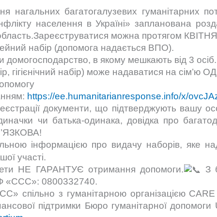
ня нагальних багатогалузевих гуманітарних по
онфлікту населення в Україні» запланована розд
 область.Зареєструватися можна протягом КВІТНЯ
імейний набір (допомога надається ВПО).
 домогосподарство, в якому мешкають від 3 осіб.
р, гігієнічний набір) може надаватися на сім’ю 
допомогу
анням:
https://ee.humanitarianresponse.info/x/ovcJ
еєстрації документи, що підтверджують вашу осо
-одиначки чи батька-одинака, довідка про багато
В’ЯЗКОВА!
ьною інформацією про видачу наборів, яке над
ої участі.
ети НЕ ГАРАНТУЄ отримання допомоги.
З б
БФ «ССС»: 0800332740.
СС» спільно з гуманітарною організацією CARE
нансової підтримки Бюро гуманітарної допомоги