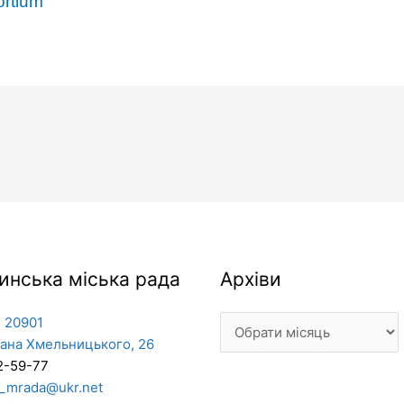
rtium
Архіви
инська міська рада
Архіви
 20901
дана Хмельницького, 26
2-59-77
_mrada@ukr.net