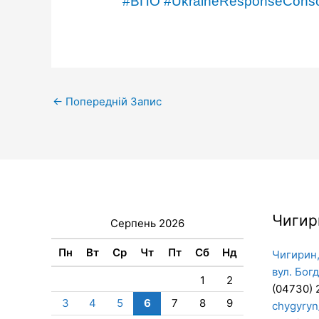
#ВПО
#UkraineResponseConso
←
Попередній Запис
Чигир
Серпень 2026
Пн
Вт
Ср
Чт
Пт
Сб
Нд
Чигирин,
вул. Бог
1
2
(04730) 
3
4
5
6
7
8
9
chygyryn