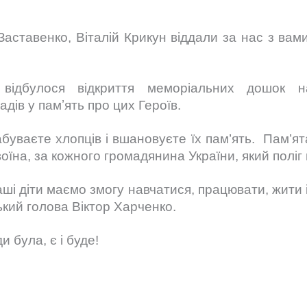
Заставенко, Віталій Крикун віддали за нас з вам
відбулося відкриття меморіальних дошок на
дів у памʼять про цих Героїв.
буваєте хлопців і вшановуєте їх пам’ять. Пам’ят
їна, за кожного громадянина України, який поліг в
аші діти маємо змогу навчатися, працювати, жити 
ький голова Віктор Харченко.
 була, є і буде!