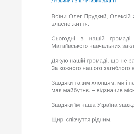
/
Новини
/ Від
Чигиринська ТГ
Воїни Олег Прудкий, Олексій 
власне життя.
Сьогодні в нашій громаді 
Матвіївського навчальних закла
Дякую нашій громаді, що не за
За кожного нашого загиблого во
Завдяки таким хлопцям, ми і н
має майбутнє. – відзначив міс
Завдяки їм наша Україна завжди
Щирі співчуття рідним.