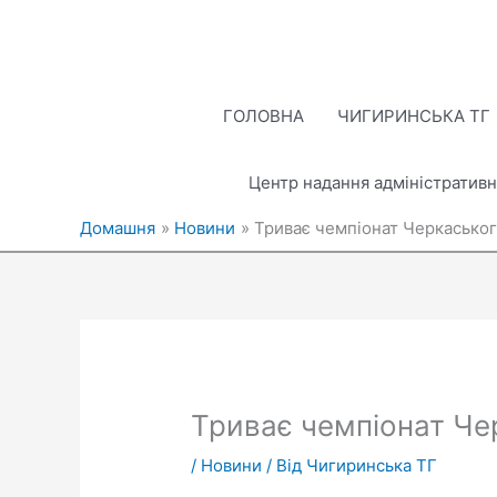
Перейти
до
вмісту
ГОЛОВНА
ЧИГИРИНСЬКА ТГ
Центр надання адміністративн
Домашня
Новини
Триває чемпіонат Черкаськог
Триває чемпіонат Че
/
Новини
/ Від
Чигиринська ТГ