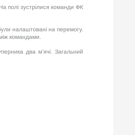
 На полі зустрілися команди ФК
були налаштовані на перемогу.
між командами.
перника два мʼячі. Загальний