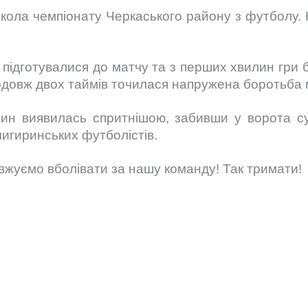
о кола чемпіонату Черкаського району з футболу.
 підготувалися до матчу та з перших хвилин гри 
одовж двох таймів точилася напружена боротьба 
ин виявилась спритнішою, забивши у ворота су
чигиринських футболістів.
вжуємо вболівати за нашу команду! Так тримати!