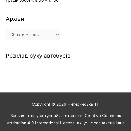
Графік роботи: 8:00 – 17:00
Архіви
Архіви
Розклад руху автобусів
Copyright © 2026
Чигиринська ТГ
Весь контент доступний за ліцензією Creative Commons
Attribution 4.0 International License, якщо не зазначено інше