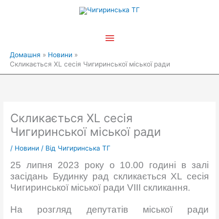
Перейти
Головне
до
вмісту
меню
Домашня
Новини
Скликається XL сесія Чигиринської міської ради
Скликається XL сесія
Чигиринської міської ради
/
Новини
/ Від
Чигиринська ТГ
25 липня 2023 року о 10.00 годині в залі
засідань Будинку рад скликається XL сесія
Чигиринської міської ради VIІІ скликання.
На розгляд депутатів міської ради