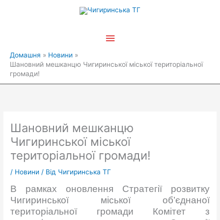
Перейти
Головне
до
вмісту
меню
Домашня
Новини
Шановний мешканцю Чигиринської міської територіальної
громади!
Шановний мешканцю
Чигиринської міської
територіальної громади!
/
Новини
/ Від
Чигиринська ТГ
В рамках оновлення Стратегії розвитку
Чигиринської міської об’єднаної
територіальної громади Комітет з