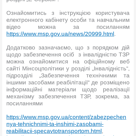
Ознайомитись з інструкцією користувача
електронного кабінету особи та навчальним
відео можна за посиланням
https://www.msp.gov.ua/news/20999.html
.
Додатково зазначаємо, що з порядком дій
щодо забезпечення осіб з інвалідністю ТЗР
можна ознайомитися на офіційному веб
сайті Мінсоцполітики у розділі „Інвалідність“,
підрозділі „Забезпечення технічними та
іншими засобами реабілітації“ де розміщено
інформаційні матеріали щодо реалізації
механізму забезпечення ТЗР, зокрема, за
посиланнями
https://www.msp.gov.ua/content/zabezpechen
nya-tehnichnimi-ta-inshimi-zasobami-
reabilitacii-specavtotransportom.html
,