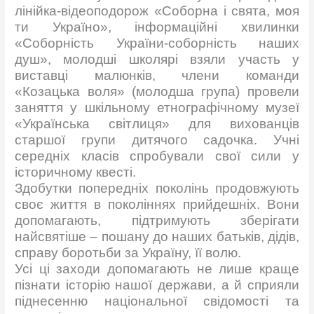
лінійка-відеоподорож «Соборна і свята, моя
ти Україно», інформаційні хвилинки
«Соборність України-соборність наших
душ», молодші школярі взяли участь у
виставці малюнків, члени команди
«Козацька воля» (молодша група) провели
заняття у шкільному етнографічному музеї
«Українська світлиця» для вихованців
старшої групи дитячого садочка. Учні
середніх класів спробували свої сили у
історичному квесті.
Здобутки попередніх поколінь продовжують
своє життя в поколіннях прийдешніх. Вони
допомагають, підтримують зберігати
найсвятіше – пошану до наших батьків, дідів,
справу боротьби за Україну, її волю.
Усі ці заходи допомагають не лише краще
пізнати історію нашої держави, а й сприяли
піднесенню національної свідомості та