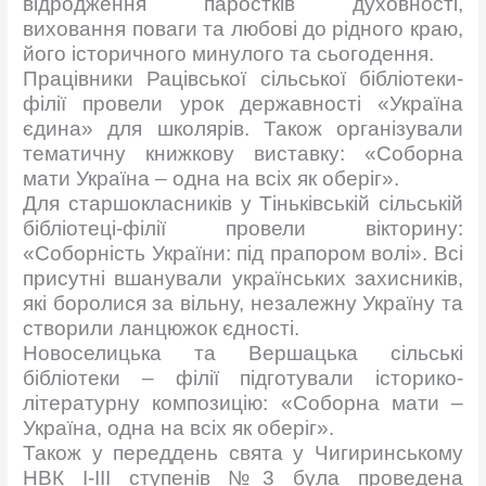
відродження паростків духовності,
виховання поваги та любові до рідного краю,
його історичного минулого та сьогодення.
Працівники Рацівської сільської бібліотеки-
філії провели урок державності «Україна
єдина» для школярів. Також організували
тематичну книжкову виставку: «Соборна
мати Україна – одна на всіх як оберіг».
Для старшокласників у Тіньківській сільській
бібліотеці-філії провели вікторину:
«Соборність України: під прапором волі». Всі
присутні вшанували українських захисників,
які боролися за вільну, незалежну Україну та
створили ланцюжок єдності.
Новоселицька та Вершацька сільські
бібліотеки – філії підготували історико-
літературну композицію: «Соборна мати –
Україна, одна на всіх як оберіг».
Також у
переддень свята у Чигиринському
НВК І-ІІІ ступенів №3 була проведена