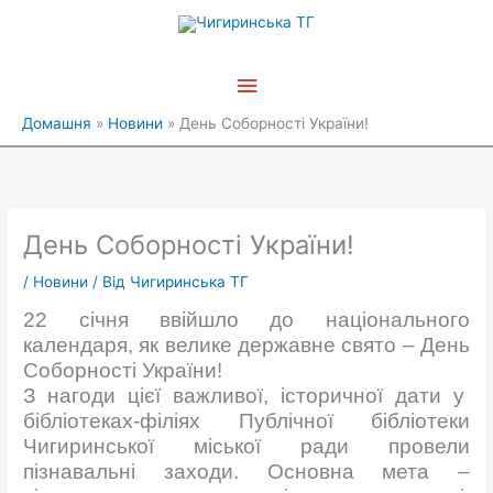
Перейти
Головне
до
вмісту
меню
Домашня
Новини
День Соборності України!
День Соборності України!
/
Новини
/ Від
Чигиринська ТГ
22 січня ввійшло до національного
календаря, як велике державне свято – День
Соборності України!
З нагоди цієї важливої, історичної дати у
бібліотеках-філіях
Публічної бібліотеки
Чигиринської міської ради
провели
пізнавальні заходи. Основна мета –