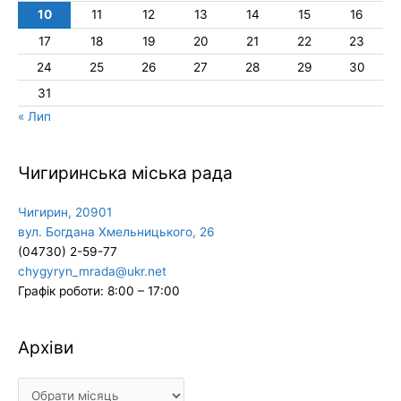
10
11
12
13
14
15
16
17
18
19
20
21
22
23
24
25
26
27
28
29
30
31
« Лип
Чигиринська міська рада
Чигирин, 20901
вул. Богдана Хмельницького, 26
(04730) 2-59-77
chygyryn_mrada@ukr.net
Графік роботи: 8:00 – 17:00
Архіви
Архіви