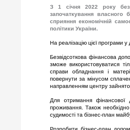
З 1 січня 2022 року без
започаткування власного 
сприяння економічній самос
політики України.
На реалізацію цієї програми 
Безвідсоткова фінансова допо
зможе використовуватися тіл
справи обладнання і матері
повернути за мінусом сплаче
направленням центру зайнятос
Для отримання фінансової 
проживання. Також необхідно 
судимості та бізнес-план майб
Розробити бізнес-план допом