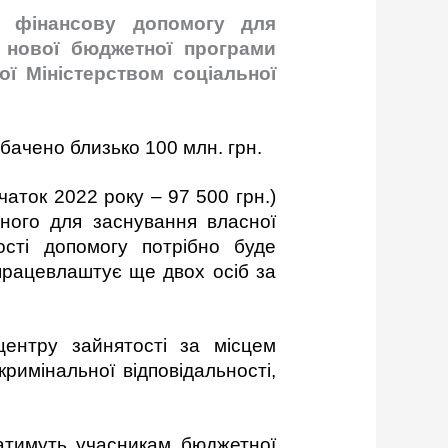
и фінансову допомогу для
 нової бюджетної програми
ої Міністерством соціальної
бачено близько 100 млн. грн.
аток 2022 року – 97 500 грн.)
дного для заснування власної
ості допомогу потрібно буде
працевлаштує ще двох осіб за
ентру зайнятості за місцем
римінальної відповідальності,
ватимуть учасникам бюджетної