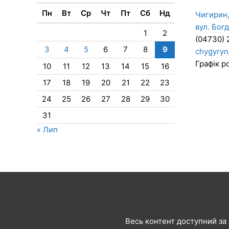
Пн
Вт
Ср
Чт
Пт
Сб
Нд
Чигирин,
вул. Бог
1
2
(04730) 
3
4
5
6
7
8
9
chygyryn
Графік ро
10
11
12
13
14
15
16
17
18
19
20
21
22
23
24
25
26
27
28
29
30
31
« Лип
Весь контент доступний за л