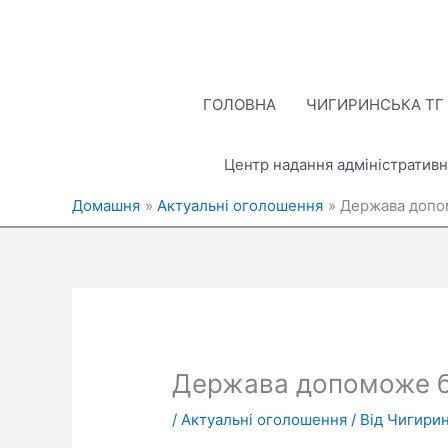
Перейти
до
вмісту
ГОЛОВНА
ЧИГИРИНСЬКА ТГ
Центр надання адміністративн
Домашня
Актуальні оголошення
Держава допом
Держава допоможе б
/
Актуальні оголошення
/ Від
Чигирин