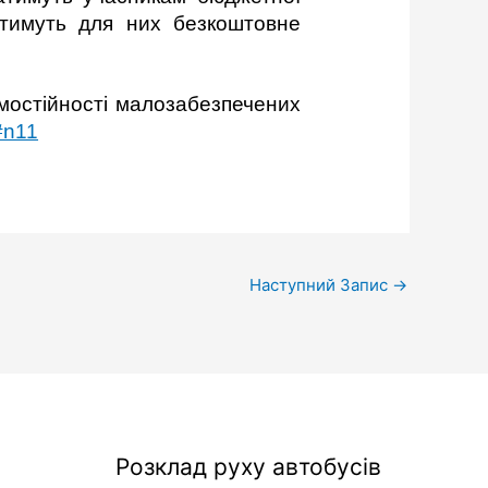
ватимуть для них безкоштовне
мостійності малозабезпечених
#n11
Наступний Запис
→
Розклад руху автобусів