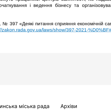
початкування і ведення бізнесу та організову
1 № 397 «Деякі питання сприяння економічній са
://zakon.rada.gov.ua/laws/show/397-2021-%D0%BF
Архіви
инська міська рада
Архіви