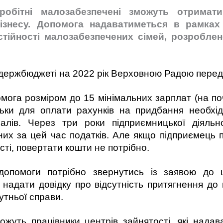
робітні малозабезпечені зможуть отримат
бізнесу. Допомога надаватиметься в рамках
тійності малозабезпечених сімей, розроблен
у держбюджеті на 2022 рік Верховною Радою перед
мога розміром до 15 мінімальних зарплат (на поч
ьки для оплати рахунків на придбання необхі
алів. Через три роки підприємницької діяльн
них за цей час податків. Але якщо підприємець 
ті, повертати кошти не потрібно.
допомоги потрібно звернутись із заявою до ц
надати довідку про відсутність притягнення до к
утньої справи.
ожуть працівники центрів зайнятості, які нада