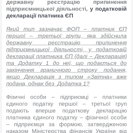
державну реєстрацію припинення
підприємницької діяльності,
у податковій
декларації платника ЄП
Який тип зазначає ФОП – платник ЄП
першої – третьої групи, яка здійснила
державну реєстрацію припинення
підприємницької діяльності, у податковій
декларації платника ЄП (далі – Декларація)
та Додатку 1 до неї, що подається до
закінчення граничного строку подання,
якщо Декларація з типом «Звітна» вже
подана, однак без Додатка 1?
Фізичні особи – підприємці – платники
єдиного податку першої – третьої груп
подають вперше податкову декларацію
платника єдиного податку – фізичної особи
– підприємця за формою, затвердженою
наказом Міністерства фінансів України від