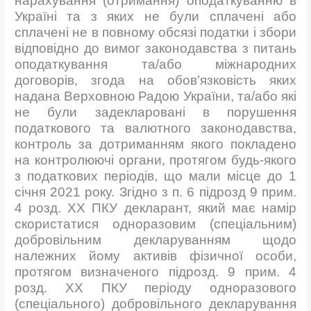
нарахування (отримання) оподаткуванню в
Україні та з яких не були сплачені або
сплачені не в повному обсязі податки і збори
відповідно до вимог законодавства з питань
оподаткування та/або міжнародних
договорів, згода на обов’язковість яких
надана Верховною Радою України, та/або які
не були задекларовані в порушення
податкового та валютного законодавства,
контроль за дотриманням якого покладено
на контролюючі органи, протягом будь-якого
з податкових періодів, що мали місце до 1
січня 2021 року. Згідно з п. 6 підрозд 9 прим.
4 розд. ХХ ПКУ декларант, який має намір
скористатися одноразовим (спеціальним)
добровільним декларуванням щодо
належних йому активів фізичної особи,
протягом визначеного підрозд. 9 прим. 4
розд. ХХ ПКУ періоду одноразового
(спеціального) добровільного декларування