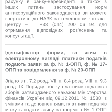
рахунку в банку-нерезиденті, а також з
інших питань застосування норм
антикорупційного законодавства ви можете
звертатись до НАЗК за телефоном контакт-
центру – +38 (044) 200 06 94 для
отримання відповідних роз’яснень та
консультації.
І
дентифікатор форми
,
за яким
в
електронному вигляді платники податків
подають заяви за ф. № 1-ОПП, ф. № 17-
ОПП та повідомлення за ф. № 20-ОПП
Згідно з п. 7.2 розд. VII, п. 8.4 розд. VIIІ, п. 9.3
розд. ІХ Порядку обліку платників податків і
зборів, затвердженого наказом Міністерства
фінансів України від 09.12.2011 № 1588 із
змінами та доповненнями, платники податків
можуть подати заяву за формою № 1-ОПП