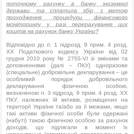
поточному рахунку в банку іноземної
держави, та сплатила збір, з метою
проходження процедури фінансового
моніторингу у разі перерахування цих
коштів на рахунок банку України?
Відповідно до п. 1 підрозд. 9 прим. 4 розд.
ХХ Податкового кодексу України від 02
грудня 2010 року № 2755-VI зі змінами та
доповненнями (далі – ПКУ) одноразове
(спеціальне) добровільне декларування – це
особливий порядок добровільного
декларування фізичною особою,
визначеною п. 3 підрозд. 9 прим. 4 розд. ХХ
ПКУ, належних їй активів, розміщених на
території України та/або за її межами, якщо
такі активи фізичної особи були одержані
(набуті) такою фізичною особою за рахунок
доходів, що підлягали в момент їх