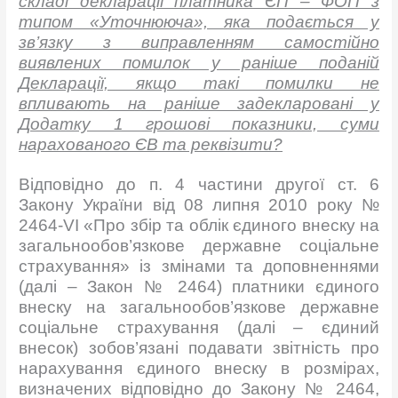
складі декларації платника ЄП – ФОП з
типом «Уточнююча», яка подається у
зв’язку з виправленням самостійно
виявлених помилок у раніше поданій
Декларації, якщо такі помилки не
впливають на раніше задекларовані у
Додатку 1 грошові показники, суми
нарахованого ЄВ та реквізити?
Відповідно до п. 4 частини другої ст. 6
Закону України від 08 липня 2010 року №
2464-VI «Про збір та облік єдиного внеску на
загальнообов’язкове державне соціальне
страхування» із змінами та доповненнями
(далі – Закон № 2464) платники єдиного
внеску на загальнообов’язкове державне
соціальне страхування (далі – єдиний
внесок) зобов’язані подавати звітність про
нарахування єдиного внеску в розмірах,
визначених відповідно до Закону № 2464,