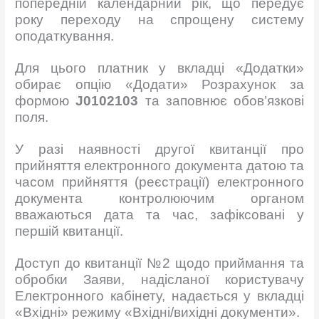
попереднiй календарний рiк, що передує
року переходу на спрощену систему
оподаткування.
Для цього платник у вкладці «Додатки»
обирає опцію «Додати» Розрахунок за
формою
J0102103
та заповнює обов’язкові
поля.
У разі наявності другої квитанції про
прийняття електронного документа датою та
часом прийняття (реєстрації) електронного
документа контролюючим органом
вважаються дата та час, зафіксовані у
першій квитанції.
Доступ до квитанції №2 щодо приймання та
обробки Заяви, надісланої користувачу
Електронного кабінету, надається у вкладці
«Вхідні» режиму «Вхідні/вихідні документи».