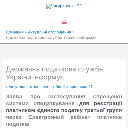
Перейти
Головне
до
вмісту
меню
Домашня
Актуальні оголошення
Державна податкова служба України інформує
Державна податкова служба
України інформує
/
Актуальні оголошення
/ Від
Чигиринська ТГ
З
аяв
а
про застосування спрощеної
системи оподаткування
для реєстрації
платником
єдиного податку т
ретьої групи
через Електронний кабінет
платника
податків