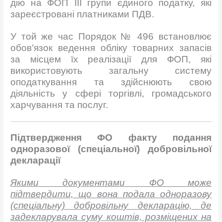
дію на ФОП ІІІ групи єдиного податку, які
зареєстровані платниками ПДВ.
У той же час Порядок № 496 встановлює
обов’язок ведення обліку товарних запасів
за місцем їх реалізації для ФОП, які
використовують загальну систему
оподаткування та здійснюють свою
діяльність у сфері торгівлі, громадського
харчування та послуг.
Підтвердження ФО факту подання
одноразової (спеціальної) добровільної
декларації
Якими документами ФО може
підтвердити, що вона подала одноразову
(спеціальну) добровільну декларацію, де
задекларувала суму коштів, розміщених на