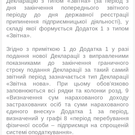
Декларацію з типом «Звітна» (за період з
дня закінчення попереднього звітного
періоду до дня державної реєстрації
припинення підприємницької діяльності), у
складі якої формується Додаток 1 з типом
«Звітна».
Згідно з приміткою 1 до Додатка 1 у разі
подання нової Декларації з виправленими
показниками до закінчення граничного
строку подання Декларації за такий самий
звітний період зазначається тип Декларації
«Звітна нова». При цьому обов’язково
заповнюються всі рядки та колонки розд. 9
«Визначення сум нарахованого доходу
застрахованих осіб та суми нарахованого
єдиного внеску» Додатка 1 за період,
визначений у графі 8 «період перебування
фізичної особи – підприємця на спрощеній
системі оподаткування».