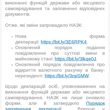
виконанні функцій держави або місцевого
самоврядування та заповненні відповідних
документів.
Отже, які зміни запровадило НАЗК:
Нова форма
декларації:
https://bit.ly/3E6RPK4
.
Оновлений порядок подання
повідомлення про суттєві зміни в
майновому стані:
https://bit.ly/3lkqe0J
.
Оновлений порядок повідомлення про
відкриття валютного рахунку в банку-
нерезиденті:
https://bit.ly/3rqiSMW
.
Щодо декларацій осіб, уповноважених на
виконання функцій держави або місцевого
самоврядування, НАЗК не лише оновило
форми, але й затвердило
Порядок
заповнення декларації
. Вперше у