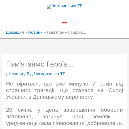
Перейти
Головне
до
вмісту
меню
Домашня
Новини
Пам’ятаймо Героїв…
Пам’ятаймо Героїв…
/
Новини
/ Від
Чигиринська ТГ
Не віриться, що вже минуло 7 років від
страшної трагедії, що сталася на Сході
України, в Донецькому аеропорту.
20 січня, у день завершення оборони
летовища, загинув наш земляк –
уродженець села Новоселиця, доброволець,