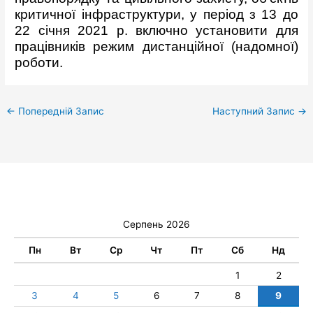
критичної інфраструктури, у період з 13 до
22 січня 2021 р. включно установити для
працівників режим дистанційної (надомної)
роботи.
←
Попередній Запис
Наступний Запис
→
Серпень 2026
Пн
Вт
Ср
Чт
Пт
Сб
Нд
1
2
3
4
5
6
7
8
9