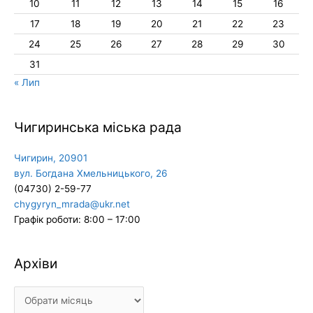
10
11
12
13
14
15
16
17
18
19
20
21
22
23
24
25
26
27
28
29
30
31
« Лип
Чигиринська міська рада
Чигирин, 20901
вул. Богдана Хмельницького, 26
(04730) 2-59-77
chygyryn_mrada@ukr.net
Графік роботи: 8:00 – 17:00
Архіви
Архіви