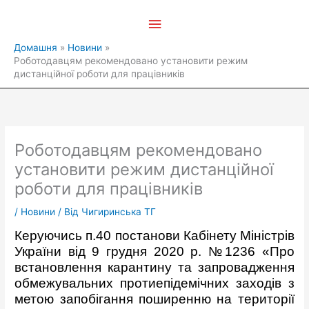
Перейти
Головне
до
вмісту
меню
Домашня
Новини
Роботодавцям рекомендовано установити режим
дистанційної роботи для працівників
Роботодавцям рекомендовано
установити режим дистанційної
роботи для працівників
/
Новини
/ Від
Чигиринська ТГ
Керуючись п.40 постанови Кабінету Міністрів
України від 9 грудня 2020 р. №1236 «Про
встановлення карантину та запровадження
обмежувальних протиепідемічних заходів з
метою запобігання поширенню на території