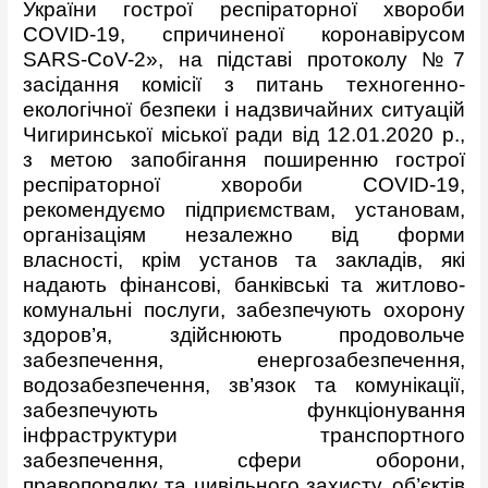
України гострої респіраторної хвороби
COVID-19, спричиненої коронавірусом
SARS-CoV-2», на підставі протоколу №7
засідання комісії з питань техногенно-
екологічної безпеки і надзвичайних ситуацій
Чигиринської міської ради від 12.01.2020 р.,
з метою запобігання поширенню гострої
респіраторної хвороби COVID-19,
рекомендуємо підприємствам, установам,
організаціям незалежно від форми
власності, крім установ та закладів, які
надають фінансові, банківські та житлово-
комунальні послуги, забезпечують охорону
здоров’я, здійснюють продовольче
забезпечення, енергозабезпечення,
водозабезпечення, зв’язок та комунікації,
забезпечують функціонування
інфраструктури транспортного
забезпечення, сфери оборони,
правопорядку та цивільного захисту, об’єктів