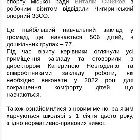
спорту міської ради
Виталій Синяков
з
робочим візитом відвідали
Чигиринський
опорний ЗЗСО
.
Це найбільший навчальний заклад у
громаді, де навчається 506 дітей, в
дошкільних групах – 77.
Під час візиту керівники оглянули усі
приміщення закладу та оговорили із
директором Катериною Невгоденко та
співробітниками закладу роботи, які
необхідно виконати у 2022 році для
покращення комфорту дітей, що
навчаються.
Також ознайомилися з новим меню, за яким
харчуються школярі з 1 січня цього року,
згідно нормативно-правових вимог.