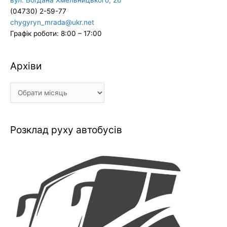
вул. Богдана Хмельницького, 26
(04730) 2-59-77
chygyryn_mrada@ukr.net
Графік роботи: 8:00 – 17:00
Архіви
Архіви
Розклад руху автобусів