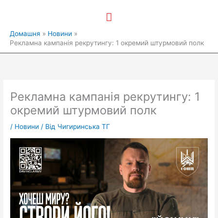
Перейти
Головне
до
вмісту
меню
Домашня
Новини
Рекламна кампанія рекрутингу: 1 окремий штурмовий полк
Рекламна кампанія рекрутингу: 1
окремий штурмовий полк
/
Новини
/ Від
Чигиринська ТГ