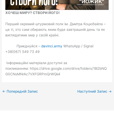
ХОЧЕШ МИРУ? СТВОРИ ЙОГО!
Перший окремий штурмовий полк ім. Дмитра Коцюбайла –
це ті, хто самі обирають яким буде завтрашній день та як
виглядатиме мир у своїй країні.
Приєднуйся –
davinci.army
WhatsApp / Signal
+38(067) 549 73 49
Інформаційні матеріали доступні за
покликанням: https://drive.google.com/drive/folders/18l2bNQ
G0CNsMNrAc7VXFGRPmQrWQk4
←
Попередній Запис
Наступний Запис
→