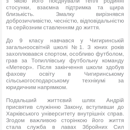
з якою його поєднували теплі родинні
стосунки, взаємна підтримка та щира
близькість. Змалку вирізнявся
доброзичливістю, чесністю, відповідальністю
та серйозним ставленням до життя.
До 9 класу навчався у Чигиринській
загальноосвітній школі №1. З юних років
захоплювався спортом, особливо футболом,
грав за Топиллівську футбольну команду
«Метеор». Після закінчення школи здобув
фахову освіту в Чигиринському
сільськогосподарському технікумі за
юридичним напрямком.
Подальший життєвий шлях Андрій
присвятив служінню Закону, вступивши до
Харківського університету внутрішніх справ.
Згодом важливою сторінкою його життя
стала служба в лавах Збройних Сил