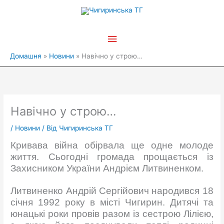
Перейти
Головне
до
вмісту
меню
Домашня
Новини
Навічно у строю…
Навічно у строю…
/
Новини
/ Від
Чигиринська ТГ
Кривава війна обірвала ще одне молоде
життя. Сьогодні громада прощається із
Захисником України Андрієм Литвиненком.
Литвиненко Андрій Сергійович народився 18
січня 1992 року в місті Чигирин. Дитячі та
юнацькі роки провів разом із сестрою Лілією,