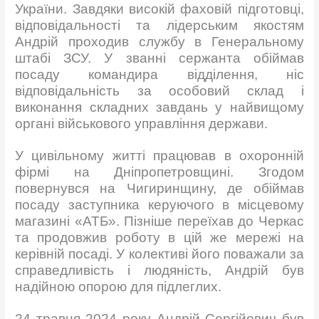
України. Завдяки високій фаховій підготовці,
відповідальності та лідерським якостям
Андрій проходив службу в Генеральному
штабі ЗСУ. У званні сержанта обіймав
посаду командира відділення, ніс
відповідальність за особовий склад і
виконання складних завдань у найвищому
органі військового управління держави.
У цивільному житті працював в охоронній
фірмі на Дніпропетровщині. Згодом
повернувся на Чигиринщину, де обіймав
посаду заступника керуючого в місцевому
магазині «АТБ». Пізніше переїхав до Черкас
та продовжив роботу в цій же мережі на
керівній посаді. У колективі його поважали за
справедливість і людяність, Андрій був
надійною опорою для підлеглих.
24 травня 2024 року Андрій Сергійович був