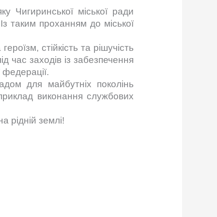
ку Чигиринської міської ради
з таким проханням до міської
роїзм, стійкість та рішучість
ід час заходів із забезпечення
ї федерації.
адом для майбутніх поколінь
а приклад виконання службових
а рідній землі!