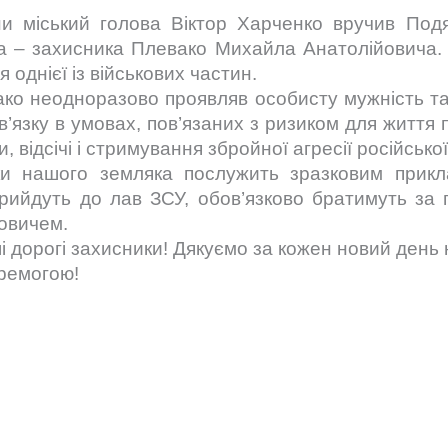
 міський голова Віктор Харченко вручив Подя
а – захисника Плевако Михайла Анатолійовича. І
однієї із військових частин.
о неодноразово проявляв особисту мужність та ге
в’язку в умовах, пов’язаних з ризиком для життя п
, відсічі і стримування збройної агресії російсько
ки нашого земляка послужить зразковим прикл
 прийдуть до лав ЗСУ, обов’язково братимуть з
овичем.
 дорогі захисники! Дякуємо за кожен новий день н
еремогою!