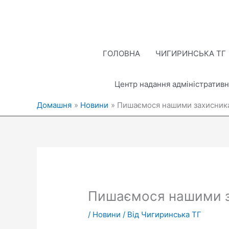
Перейти
до
вмісту
ГОЛОВНА
ЧИГИРИНСЬКА ТГ
Центр надання адміністративн
Домашня
Новини
Пишаємося нашими захисник
Пишаємося нашими з
/
Новини
/ Від
Чигиринська ТГ