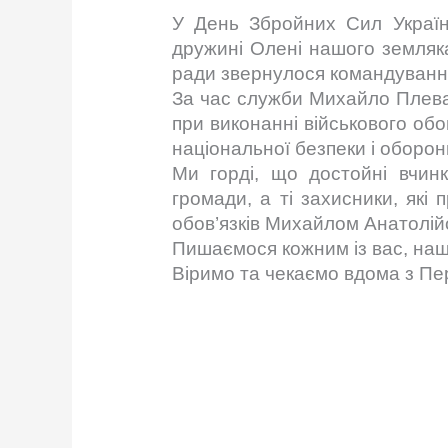
У День Збройних Сил України
дружині Олені нашого земляк
ради звернулося командування 
За час служби Михайло Плевак
при виконанні військового обо
національної безпеки і оборони
Ми горді, що достойні вчин
громади, а ті захисники, які
обов’язків Михайлом Анатолій
Пишаємося кожним із вас, наші
Віримо та чекаємо вдома з П