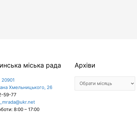
Архіви
инська міська рада
Архіви
 20901
дана Хмельницького, 26
2-59-77
_mrada@ukr.net
боти: 8:00 – 17:00