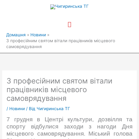
Перейти
Головне
до
вмісту
меню
Домашня
Новини
З професійним святом вітали працівників місцевого
самоврядування
З професійним святом вітали
працівників місцевого
самоврядування
/
Новини
/ Від
Чигиринська ТГ
7 грудня в Центрі культури, дозвілля та
спорту відбулися заходи з нагоди Дня
місцевого самоврядування. Міський голова