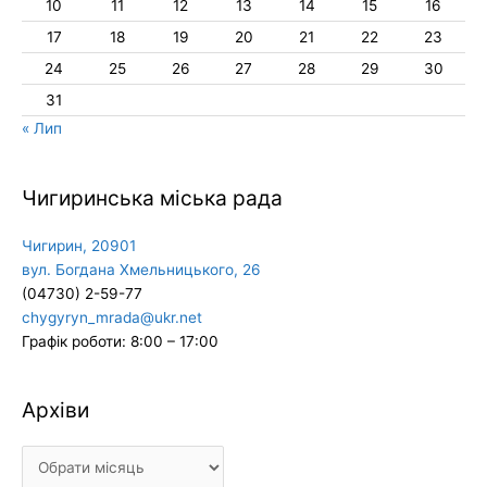
10
11
12
13
14
15
16
17
18
19
20
21
22
23
24
25
26
27
28
29
30
31
« Лип
Чигиринська міська рада
Чигирин, 20901
вул. Богдана Хмельницького, 26
(04730) 2-59-77
chygyryn_mrada@ukr.net
Графік роботи: 8:00 – 17:00
Архіви
Архіви