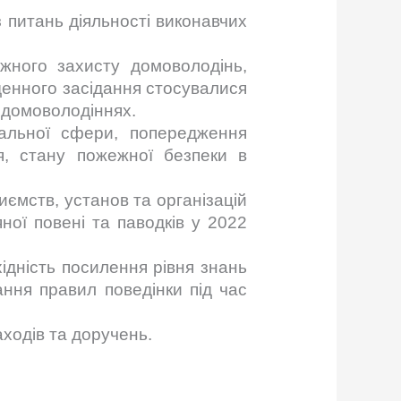
з питань діяльності виконавчих
жного захисту домоволодінь,
денного засідання стосувалися
 домоволодіннях.
іальної сфери,
попередження
’я,
стану пожежної безпеки в
ємств, установ та організацій
ної повені та паводків у 2022
хідність
посилення рівня знань
ння правил поведінки під час
ходів та доручень.