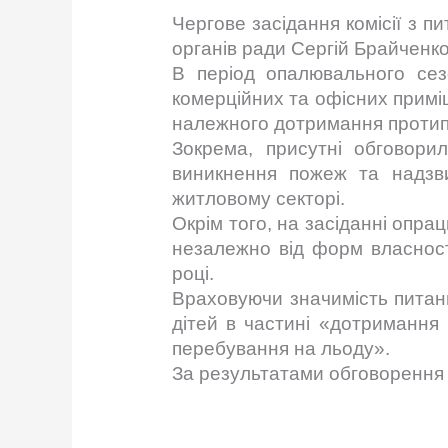
Чергове засідання комісії з п
органів ради Сергій Брайченко
В період опалювального сез
комерційних та офісних примі
належного дотримання протип
Зокрема, присутні обговор
виникнення пожеж та надзв
житловому секторі.
Окрім того, на засіданні опра
незалежно від форм власності
році.
Враховуючи значимість питань
дітей в частині «дотримання
перебування на льоду».
За результатами обговорення п