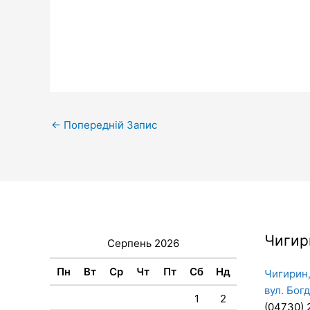
←
Попередній Запис
Чигир
Серпень 2026
Пн
Вт
Ср
Чт
Пт
Сб
Нд
Чигирин,
вул. Бог
1
2
(04730) 