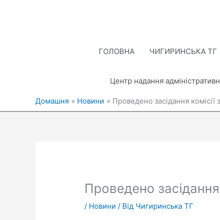
Перейти
до
вмісту
ГОЛОВНА
ЧИГИРИНСЬКА ТГ
Центр надання адміністративн
Домашня
Новини
Проведено засідання комісії 
Проведено засідання 
/
Новини
/ Від
Чигиринська ТГ