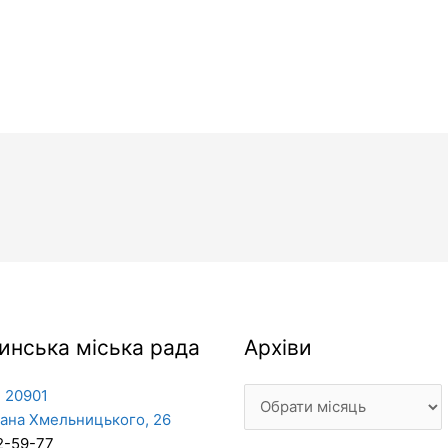
Архіви
инська міська рада
Архіви
 20901
дана Хмельницького, 26
2-59-77