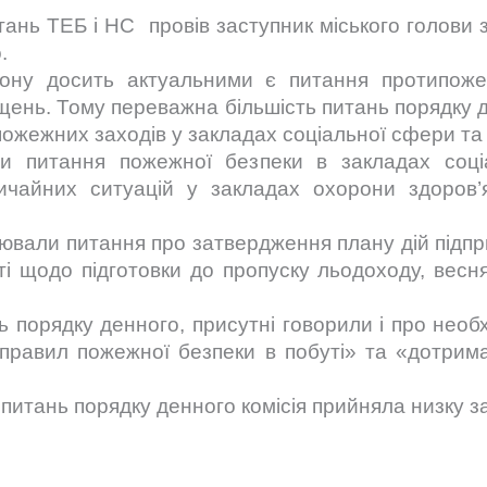
итань ТЕБ і НС провів заступник міського голови 
.
ону досить актуальними є питання протипоже
щень. Тому переважна більшість питань порядку 
ожежних заходів у закладах соціальної сфери та
или питання пожежної безпеки
в закладах соц
ичайних ситуацій у закладах охорони здоров
цювали питання про
затвердження плану дій підпри
 щодо підготовки до пропуску льодоходу, весня
 порядку денного, присутні говорили і про необ
 правил пожежної безпеки в побуті» та «дотрима
итань порядку денного комісія прийняла низку за