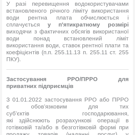
У разі перевищення водокористувачами
встановленого річного ліміту використання
води рентна плата обчислюється і
сплачується
у п’ятикратному розмірі
виходячи з фактичних обсягів використаної
води понад встановлений ліміт
використання води, ставок рентної плати та
коефіцієнтів (п.п. 255.11.13 п. 255.11 ст. 255
ПКУ).
Застосування
РРО/ПРРО для
приватних
п
ідприємців
З 01.01.2022 застосування РРО або ПРРО
є обов’язковим для тих
суб’єктів господарювання,
які здійснюють розрахункові операції в
готівковій та/або в безготівковій формі при
продажу товарів (наданні послуг) у