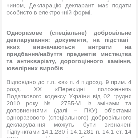
чином, Декларацію декларант має подати
особисто в електронній формі.
О
дноразов
е
(спеціальн
е
) добровільн
е
деклар
ування:
документ
и,
н
а підставі
яких визначаються витрати на
придбання/набуття предметів мистецтва
та антикваріату, дорогоцінного каміння,
ювелірних виробів
Відповідно до п.п. «в» п. 4 підрозд. 9 прим. 4
розд. XX «Перехідні положення»
Податкового кодексу України від 02 грудня
2010 року № 2755-VI із змінами та
доповненнями (далі – ПКУ) об’єктами
одноразового (спеціального) добровільного
декларування можуть бути визначені
підпунктами 14.1.280 і 14.1.281 п. 14.1 ст. 14