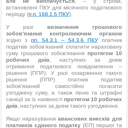
але не виплачується
, – у строки,
встановлені ПКУ для місячного податкового
періоду (
п.п. 168.1.5 ПКУ
).
У разі
визначення грошового
зобов’язання контролюючим органом
згідно з
пп. 54.3.1 –
54.3.6 ПКУ
платник
податків зобов’язаний сплатити нараховану
суму грошового зобов’язання
протягом 10
робочих
днів
, наступних за днем
отримання податкового повідомлення –
рішення (ППР). У разі оскарження такого
рішення (ППР) платник податків
зобов’язаний самостійно погасити
узгоджену суму, а також пеню та штрафні
санкції за їх наявності
протягом 10 робочих
днів
, наступних за днем такого узгодження.
Якщо нарахування
авансових внесків для
платників єдиного податку
(ЄП) першої та