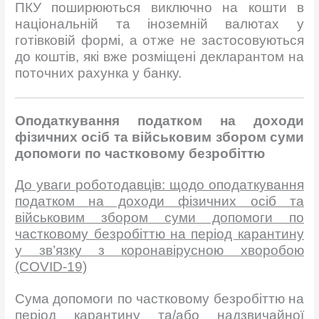
ПКУ поширюються виключно на кошти в
національній та іноземній валютах у
готівковій формі, а отже не застосовуються
до коштів, які вже розміщені декларантом на
поточних рахунка у банку.
О
податкування податком на доходи
фізичних осіб та військовим збором суми
допомоги по частковому безробіттю
Д
о уваги
роботодавців
: щодо оподаткування
податком
на
доход
и
фізичних осіб
та
військовим збором суми допомоги по
частковому безробіттю
на
період карантину
у зв’язку з
коронавірусною
хворобою
(COVID-19)
Сума допомоги по частковому безробіттю на
період карантину та/або надзвичайної