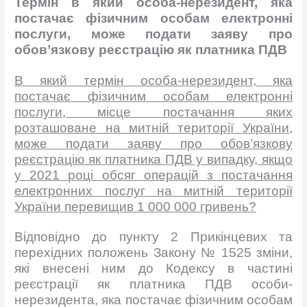
Т
ермін
в
який особа-нерезидент, яка
постачає фізичним особам електронні
послуги, може подати заяву про
обов’язкову реєстрацію як платника ПДВ
В який термін особа-нерезидент, яка
постачає фізичним особам електронні
послуги, місце постачання яких
розташоване на митній території
У
країни,
може подати заяву про обов’язкову
реєстрацію як платника ПДВ у випадку, якщо
у 2021 році обсяг операцій з постачання
електронних послуг на митній територ
ії
У
країни перевищив 1 000 000 гривень?
Відповідно до пункту 2 Прикінцевих та
перехідних положень Закону № 1525 зміни,
які внесені ним до Кодексу в частині
реєстрації як платника ПДВ особи-
нерезидента, яка постачає фізичним особам