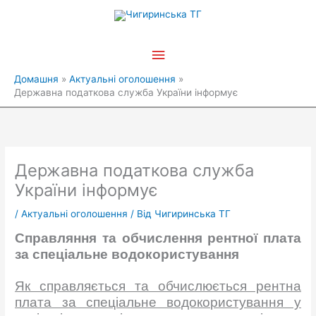
Перейти
Головне
до
вмісту
меню
Домашня
Актуальні оголошення
Державна податкова служба України інформує
Державна податкова служба
України інформує
/
Актуальні оголошення
/ Від
Чигиринська ТГ
С
правля
ння
та обчисл
ення
рентн
ої
плата
за спеціальне водокористування
Як справляється та обчислюється рентна
плата за спеціальне водокористування у