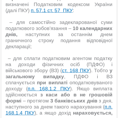
визначені Податковим кодексом України
(далі ПКУ)
п. 57.1 ст. 57 ПКУ
:
– для самостійно задекларованої суми
податкового зобов’язання –
10 календарних
днів,
наступних за останнім днем
граничного строку подання відповідної
декларації;
– для сплати податковим агентом податку
на доходи фізичних осіб (ПДФО) і
військового збору (ВЗ) (
ст. 168 ПКУ
). Тобто
у
загальному випадку
, ПДФО і ВЗ
сплачується
при виплаті
оподатковуваного
доходу (
п.п. 168.1.2 ПКУ
). Якщо виплата
здійснюється
з каси або в не грошовій
формі
– протягом
3 банківських днів
з дня,
наступного за днем такого нарахування (
п.п.
168.1.4 ПКУ
), а якщо дохід
нараховується,