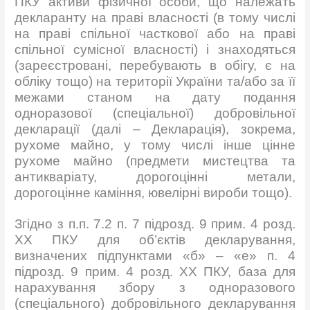
ПКУ активи фізичної особи, що належать
декларанту на праві власності (в тому числі
на праві спільної часткової або на праві
спільної сумісної власності) і знаходяться
(зареєстровані, перебувають в обігу, є на
обліку тощо) на території України та/або за її
межами станом на дату подання
одноразової (спеціальної) добровільної
декларації (далі – Декларація), зокрема,
рухоме майно, у тому числі інше цінне
рухоме майно (предмети мистецтва та
антикваріату, дорогоцінні метали,
дорогоцінне каміння, ювелірні вироби тощо).
Згідно з п.п. 7.2 п. 7 підрозд. 9 прим. 4 розд.
ХХ ПКУ для об’єктів декларування,
визначених підпунктами «б» – «е» п. 4
підрозд. 9 прим. 4 розд. ХХ ПКУ, база для
нарахування збору з одноразового
(спеціального) добровільного декларування