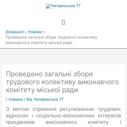
Перейти
Головне
до
вмісту
меню
Домашня
Новини
Проведено загальні збори трудового колективу
виконавчого комітету міської ради
Проведено загальні збори
трудового колективу виконавчого
комітету міської ради
/
Новини
/ Від
Чигиринська ТГ
З метою сприяння регулюванню трудових
відносин і соціально-економічних інтересів
працівників виконавчого комітету і