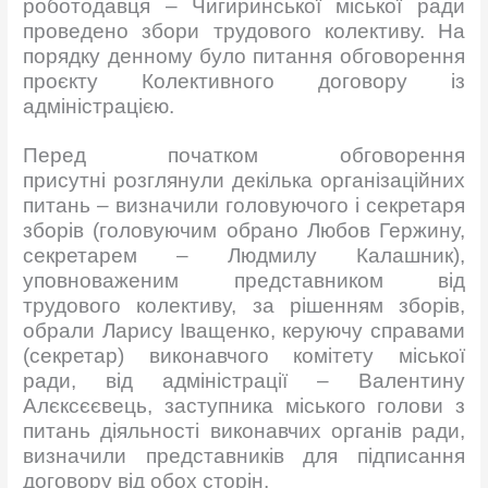
роботодавця – Чигиринської міської ради
проведено збори трудового колективу. На
порядку денному було питання обговорення
проєкту Колективного договору із
адміністрацією.
Перед початком обговорення
присутні розглянули декілька організаційних
питань
–
визначили головуючого і секретаря
зборів (головуючим обрано Любов Гержину,
секретарем – Людмилу Калашник),
уповноваженим представником від
трудового колективу, за рішенням зборів,
обрали Ларису Іващенко, керуючу справами
(секретар) виконавчого комітету міської
ради, від адміністрації – Валентину
Алєксєєвець, заступника міського голови з
питань діяльності виконавчих органів ради,
визначили представників для підписання
договору від обох сторін.