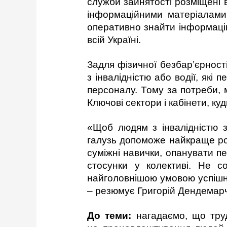
служби зайнятості розміщені в
інформаційними матеріалами,
оперативно знайти інформацію
всій Україні.
Задля фізичної безбар’єрност
з інвалідністю або водії, які 
персоналу. Тому за потреби,
Ключові сектори і кабінети, к
«Щоб людям з інвалідністю з
галузь допоможе найкраще роз
суміжні навички, опанувати п
стосунки у колективі. Не с
найголовнішою умовою успішн
– резюмує Григорій Дендемар
До теми:
нагадаємо, що труд