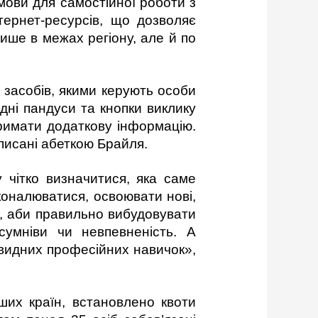
умови для самостійної роботи з
тернет-ресурсів, що дозволяє
ише в межах регіону, але й по
 засобів, якими керують особи
відні пандуси та кнопки виклику
римати додаткову інформацію.
писані абеткою Брайля.
 чітко визначитися, яка саме
коналюватися, освоювати нові,
ї, аби правильно вибудовувати
сумніви чи невпевненість. А
видних професійних навичок»,
ших країн, встановлено квоти