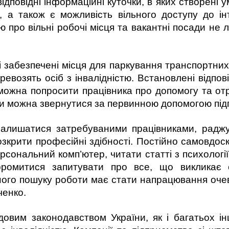
ідповідні інформаційні куточки, в яких створені 
 а також є можливість вільного доступу до ін
 про вільні робочі місця та вакантні посади не л
і забезпечені місця для паркування транспортних
перевозять осіб з інвалідністю. Встановлені відпо
 можна попросити працівника про допомогу та от
уди можна звернутися за первинною допомогою під
алишатися затребуваними працівниками, раджу
крити професійні здібності. Постійно самовдос
ерсональний комп’ютер, читати статті з психологі
оромитися запитувати про все, що викликає 
ого пошуку роботи має стати напрацювання оче
ченко.
овим законодавством України, як і багатьох ін