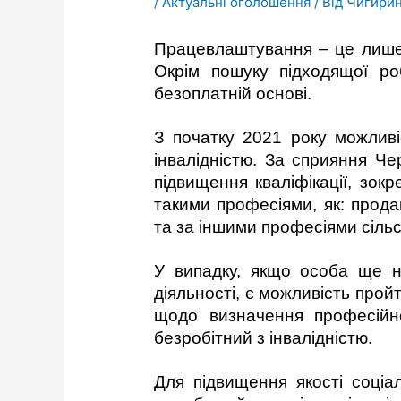
/
Актуальні оголошення
/ Від
Чигирин
Працевлаштування – це лише о
Окрім пошуку підходящої р
безоплатній основі.
З початку 2021 року можлив
інвалідністю. За сприяння Че
підвищення кваліфікації, зок
такими професіями, як: прода
та за іншими професіями сіль
У випадку, якщо особа ще н
діяльності, є можливість прой
щодо визначення професійн
безробітний з інвалідністю.
Для підвищення якості соціа