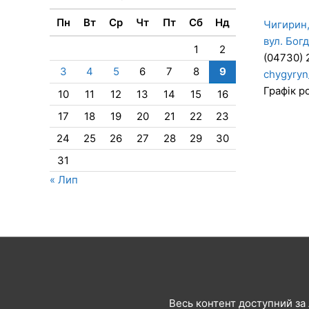
Пн
Вт
Ср
Чт
Пт
Сб
Нд
Чигирин,
вул. Бог
1
2
(04730) 
3
4
5
6
7
8
9
chygyryn
Графік ро
10
11
12
13
14
15
16
17
18
19
20
21
22
23
24
25
26
27
28
29
30
31
« Лип
Весь контент доступний за л