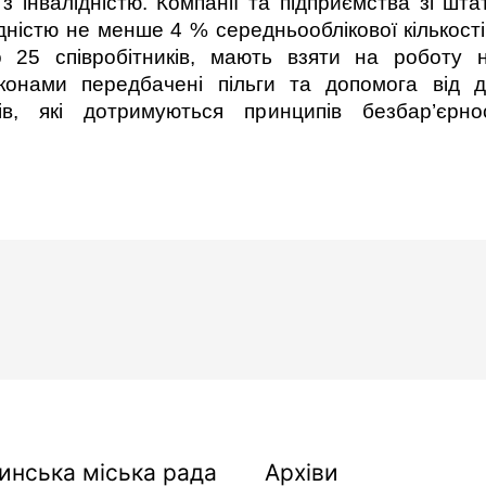
інвалідністю. Компанії та підприємства зі шта
ідністю не менше 4 % середньооблікової кількості
 25 співробітників, мають взяти на роботу 
аконами передбачені пільги та допомога від
ців, які дотримуються принципів безбар’єрно
Архіви
инська міська рада
Архіви