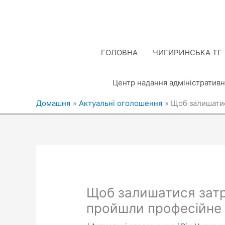
Перейти
до
вмісту
ГОЛОВНА
ЧИГИРИНСЬКА ТГ
Центр надання адміністративн
Домашня
Актуальні оголошення
Щоб залишатис
Щоб залишатися затр
пройшли професійне