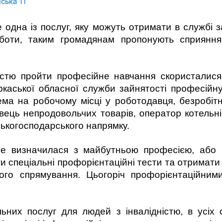
ська ТГ
дна із послуг, яку можуть отримати в службі за
оботи, таким громадянам пропонують сприянн
істю пройти професійне навчання скористалися
ркаської обласної служби зайнятості професійну 
рема на робочому місці у роботодавця, безробітн
вець непродовольчих товарів, оператор котельні
ськогосподарського напрямку.
е визначилася з майбутньою професією, або 
ти спеціальні профорієнтаційні тести та отримат
ого спрямування. Цьогоріч профорієнтаційним
льних послуг для людей з інвалідністю, в усіх 