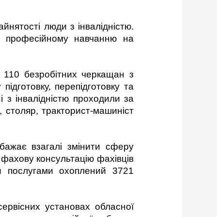
йнятості люди з інвалідністю.
я професійному навчанню на
 110 безробітних черкащан з
підготовку, перепідготовку та
і з інвалідністю проходили за
, столяр, тракторист-машиніст
бажає взагалі змінити сферу
и фахову консультацію фахівців
и послугами охоплений 3721
сервісних установах обласної