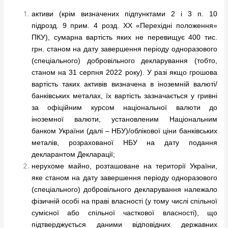
активи (крім визначених підпунктами 2 і 3 п. 10
підрозд. 9 прим. 4 розд. XX «Перехідні положення»
ПКУ), сумарна вартість яких не перевищує 400 тис.
грн. станом на дату завершення періоду одноразового
(спеціального) добровільного декларування (тобто,
станом на 31 серпня 2022 року). У разі якщо грошова
вартість таких активів визначена в іноземній валюті/
банківських металах, їх вартість зазначається у гривні
за офіційним курсом національної валюти до
іноземної валюти, установленим Національним
банком України (далі – НБУ)/облікової ціни банківських
металів, розрахованої НБУ на дату подання
декларантом Декларації;
нерухоме майно, розташоване на території України,
яке станом на дату завершення періоду одноразового
(спеціального) добровільного декларування належало
фізичній особі на праві власності (у тому числі спільної
сумісної або спільної часткової власності), що
підтверджується даними відповідних державних