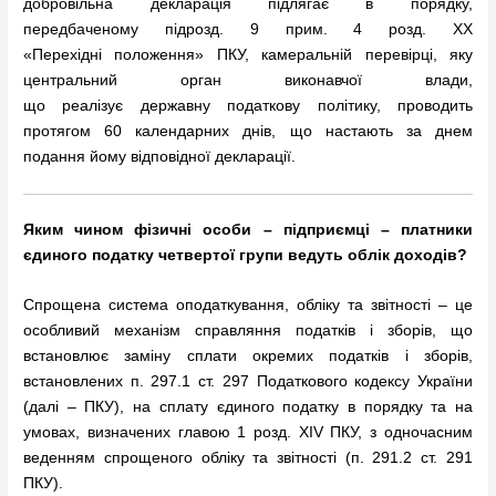
добровільна декларація підлягає в порядку,
передбаченому підрозд. 9 прим. 4 розд. XX
«Перехідні положення» ПКУ, камеральній перевірці, яку
центральний орган виконавчої влади,
що реалізує державну податкову політику, проводить
протягом 60 календарних днів, що настають за днем
подання йому відповідної декларації.
Яким чином
фізичн
і
ос
о
б
и
– підприєм
ці
– платник
и
єдиного податку четвертої групи ведуть облік доходів?
Спрощена система оподаткування, обліку та звітності – це
особливий механізм справляння податків і зборів, що
встановлює заміну сплати окремих податків і зборів,
встановлених п. 297.1 ст. 297 Податкового кодексу України
(далі – ПКУ), на сплату єдиного податку в порядку та на
умовах, визначених главою 1 розд. XIV ПКУ, з одночасним
веденням спрощеного обліку та звітності (п. 291.2 ст. 291
ПКУ).