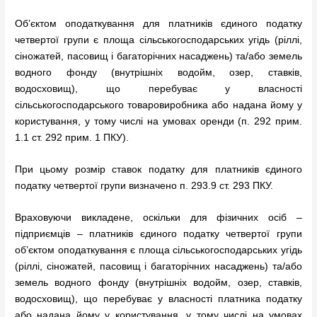
Об’єктом оподаткування для платників єдиного податку
четвертої групи є площа сільськогосподарських угідь (ріллі,
сіножатей, пасовищ і багаторічних насаджень) та/або земель
водного фонду (внутрішніх водойм, озер, ставків,
водосховищ), що перебуває у власності
сільськогосподарського товаровиробника або надана йому у
користування, у тому числі на умовах оренди (п. 292 прим.
1.1 ст. 292 прим. 1 ПКУ).
При цьому розмір ставок податку для платників єдиного
податку четвертої групи визначено п. 293.9 ст. 293 ПКУ.
Враховуючи викладене, оскільки для фізичних осіб –
підприємців – платників єдиного податку четвертої групи
об’єктом оподаткування є площа сільськогосподарських угідь
(ріллі, сіножатей, пасовищ і багаторічних насаджень) та/або
земель водного фонду (внутрішніх водойм, озер, ставків,
водосховищ), що перебуває у власності платника податку
або надана йому у користування, у тому числі на умовах