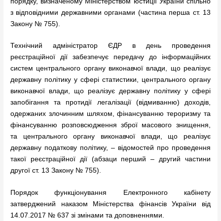
порядку, визначеному Міністерством юстиції України спільно
з відповідними державними органами (частина перша ст. 13
Закону № 755).
Технічний адміністратор ЄДР в день проведення
реєстраційної дії забезпечує передачу до інформаційних
систем центрального органу виконавчої влади, що реалізує
державну політику у сфері статистики, центрального органу
виконавчої влади, що реалізує державну політику у сфері
запобігання та протидії легалізації (відмиванню) доходів,
одержаних злочинним шляхом, фінансуванню тероризму та
фінансуванню розповсюдження зброї масового знищення,
та центрального органу виконавчої влади, що реалізує
державну податкову політику, – відомостей про проведення
такої реєстраційної дії (абзаци перший – другий частини
другої ст. 13 Закону № 755).
Порядок функціонування Електронного кабінету
затверджений наказом Міністерства фінансів України від
14.07.2017 № 637 зі змінами та доповненнями.