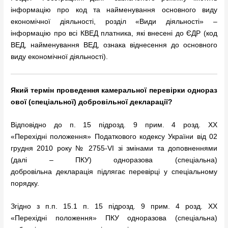
інформацію про код та найменування основного виду
економічної діяльності, розділ «Види діяльності» –
інформацію про всі КВЕД платника, які внесені до ЄДР (код
ВЕД, найменування ВЕД, ознака віднесення до основного
виду економічної діяльності).
Який
термін
проведення
камеральної
перев
ірки
однораз
ової
(
спеціальної
)
добровільної
декларації
?
Відповідно до п. 15 підрозд. 9 прим. 4 розд. XX
«Перехідні положення» Податкового кодексу України від 02
грудня 2010 року № 2755-VI зі змінами та доповненнями
(далі – ПКУ) одноразова (спеціальна)
добровільна декларація підлягає перевірці у спеціальному
порядку.
Згідно з п.п. 15.1 п. 15 підрозд. 9 прим. 4 розд. XX
«Перехідні положення» ПКУ одноразова (спеціальна)