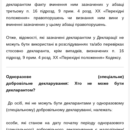
декларантом факту вчинення ним зазначених у абзаці
третьому п. 16 підрозд. 9 прим. 4 розд. XX «Перехідні
положення» правопорушень чи визнання ним вини у
вчиненні зазначених у цьому абзаці правопорушень.
Отже, відомості, які зазначені декларантом у Декларації не
можуть бути використані в розслідуваннях та/або перевірках
стосовно декларанта, крім випадків, визначених п. 16
підрозд. 9 прим. 4 розд. XX «Перехідні положення» Кодексу.
Одноразове
(
спеціальне
)
доброві
льне
декларування
:
Хто не може бути
декларантом?
До осіб, які не можуть бути декларантами у одноразовому
(спеціальному) добровільному декларуванні, належать:
особи, які станом на дату початку періоду одноразового
(спеціального) добровільного декларування є малолітніми/