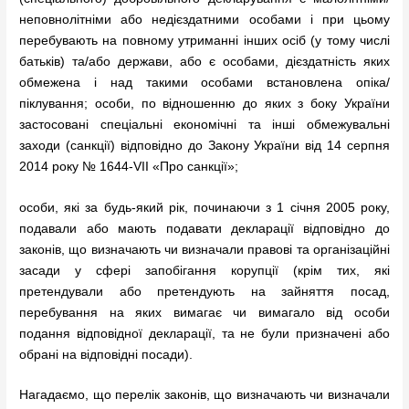
неповнолітніми або недієздатними особами і при цьому
перебувають на повному утриманні інших осіб (у тому числі
батьків) та/або держави, або є особами, дієздатність яких
обмежена і над такими особами встановлена опіка/
піклування; особи, по відношенню до яких з боку України
застосовані спеціальні економічні та інші обмежувальні
заходи (санкції) відповідно до Закону України від 14 серпня
2014 року № 1644-VII «Про санкції»;
особи, які за будь-який рік, починаючи з 1 січня 2005 року,
подавали або мають подавати декларації відповідно до
законів, що визначають чи визначали правові та організаційні
засади у сфері запобігання корупції (крім тих, які
претендували або претендують на зайняття посад,
перебування на яких вимагає чи вимагало від особи
подання відповідної декларації, та не були призначені або
обрані на відповідні посади).
Нагадаємо, що перелік законів, що визначають чи визначали