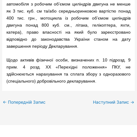
автомобіля з робочим об’ємом циліндрів двигуна не менше
як 3 тис. куб. см та/або середньоринковою вартістю понад
400 тис. грн., мотоцикла із робочим об’ємом циліндрів
двигуна понад 800 куб. см., літака, гелікоптера, яхти,
катера), право власності на який було зареєстровано
відповідно до законодавства України станом на дату
завершення періоду Декларування.
Щодо активів фізичної особи, визначених п. 10 підрозд. 9
прим. 4 розд. XX «Перехідні положення» ПКУ, не
здійснюються нарахування та сплата збору з одноразового
(спеціального) добровільного декларування.
←
Попередній Запис
Наступний Запис
→