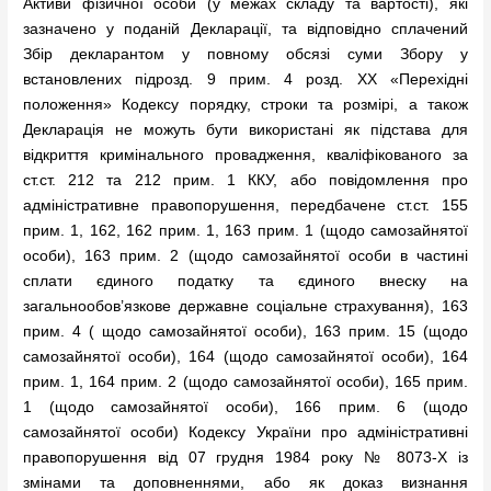
Активи фізичної особи (у межах складу та вартості), які
зазначено у поданій Декларації, та відповідно сплачений
Збір декларантом у повному обсязі суми Збору у
встановлених підрозд. 9 прим. 4 розд. XX «Перехідні
положення» Кодексу порядку, строки та розмірі, а також
Декларація не можуть бути використані як підстава для
відкриття кримінального провадження, кваліфікованого за
ст.ст. 212 та 212 прим. 1 ККУ, або повідомлення про
адміністративне правопорушення, передбачене ст.ст. 155
прим. 1, 162, 162 прим. 1, 163 прим. 1 (щодо самозайнятої
особи), 163 прим. 2 (щодо самозайнятої особи в частині
сплати єдиного податку та єдиного внеску на
загальнообов’язкове державне соціальне страхування), 163
прим. 4 ( щодо самозайнятої особи), 163 прим. 15 (щодо
самозайнятої особи), 164 (щодо самозайнятої особи), 164
прим. 1, 164 прим. 2 (щодо самозайнятої особи), 165 прим.
1 (щодо самозайнятої особи), 166 прим. 6 (щодо
самозайнятої особи) Кодексу України про адміністративні
правопорушення від 07 грудня 1984 року № 8073-Х із
змінами та доповненнями, або як доказ визнання