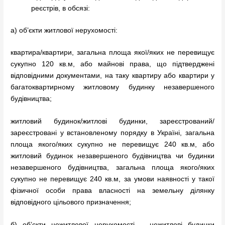
реєстрів, в обсязі:
а) об’єкти житлової нерухомості:
квартира/квартири, загальна площа якої/яких не перевищує
сукупно 120 кв.м, або майнові права, що підтверджені
відповідними документами, на таку квартиру або квартири у
багатоквартирному житловому будинку незавершеного
будівництва;
житловий будинок/житлові будинки, зареєстрований/
зареєстровані у встановленому порядку в Україні, загальна
площа якого/яких сукупно не перевищує 240 кв.м, або
житловий будинок незавершеного будівництва чи будинки
незавершеного будівництва, загальна площа якого/яких
сукупно не перевищує 240 кв.м, за умови наявності у такої
фізичної особи права власності на земельну ділянку
відповідного цільового призначення;
б) об’єкти нежитлової нерухомості – нежитлові будинки