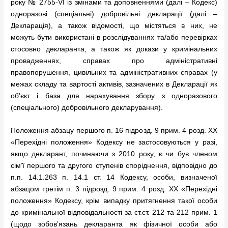
року № 2755-VI із змінами та доповненнями (далі – Кодекс)
одноразові (спеціальні) добровільні декларації (далі –
Декларація), а також відомості, що містяться в них, не
можуть бути використані в розслідуваннях та/або перевірках
стосовно декларанта, а також як докази у кримінальних
провадженнях, справах про адміністративні
правопорушення, цивільних та адміністративних справах (у
межах складу та вартості активів, зазначених в Декларації як
об’єкт і база для нарахування збору з одноразового
(спеціального) добровільного декларування).
Положення абзацу першого п. 16 підрозд. 9 прим. 4 розд. XX
«Перехідні положення» Кодексу не застосовуються у разі,
якщо декларант, починаючи з 2010 року, є чи був членом
сім’ї першого та другого ступенів споріднення, відповідно до
п.п. 14.1.263 п. 14.1 ст. 14 Кодексу, особи, визначеної
абзацом третім п. 3 підрозд. 9 прим. 4 розд. XX «Перехідні
положення» Кодексу, крім випадку притягнення такої особи
до кримінальної відповідальності за ст.ст. 212 та 212 прим. 1
(щодо зобов’язань декларанта як фізичної особи або