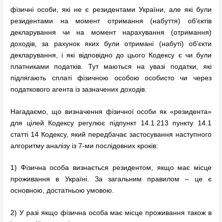
фізичні особи, які не є резидентами України, але які були
резидентами на момент отримання (набуття) об’єктів
декларування чи на момент нарахування (отримання)
доходів, за рахунок яких були отримані (набуті) об’єкти
декларування, і які відповідно до цього Кодексу є чи були
платниками податків. Тут маються на увазі податки, які
підлягають сплаті фізичною особою особисто чи через
податкового агента із зазначених доходів.
Нагадаємо, що визначення фізичної особи як «резидента»
для цілей Кодексу регулює підпункт 14.1.213 пункту 14.1
статті 14 Кодексу, який передбачає застосування наступного
алгоритму аналізу із 7-ми послідовних кроків:
1) Фізична особа визнається резидентом, якщо має місце
проживання в Україні. За загальним правилом – це є
основною, достатньою умовою.
2) У разі якщо фізична особа має місце проживання також в