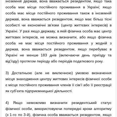
іноземній державі, вона вважається резидентом, якщо така
особа має місце постійного проживання в Україні; якщо
особа має місце постійного проживання також в іноземній
державі, вона вважається резидентом, якщо має більш тісні
особисті чи економічні зв’язки (центр життєвих інтересів) в
Україні. У разі якщо державу, в якій фізична особа має центр
життєвих інтересів, не можна визначити, або якщо фізична
особа не має місця постійного проживання у жодній з
держав, вона вважається резидентом, якщо перебуває в
Україні не менше 183 днів (включаючи день приїзду та
від’їзду) протягом періоду або періодів податкового року.
3) Достатньою (але не виключною) умовою визначення
місця знаходження центру життєвих інтересів фізичної особи
є місце постійного проживання членів її сім’ї або її реєстрації
як суб’єкта підприємницької діяльності.
4) Якщо неможливо визначити резидентський статус
фізичної особи, використовуючи попередні кроки алгоритму
(з 1-го по 3-й), фізична особа вважається резидентом, якщо