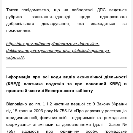
Також повідомляємо, що на вебпорталі ДПС ведеться
рубрика запитання-відповіді щодо одноразового
добровільного декларування, яка знаходиться за
посиланням:
https://tax.gov.ua/baneryi/odnorazove-dobrovilne-
deklaruvannya/rozyasnennya-dlya-platnikiv/zapitannya-
vidpovidi/
.
І
нформація про всі коди видів економічної діяльності
(КВЕД) платника податків та про основний КВЕД
в
п
риватн
ій
частин
і
Електронного кабінету
Відповідно до пп. 1 і 2 частини першої ст. 9 Закону України
від 15 травня 2003 року № 755-IV «Про державну реєстрацію
юридичних осіб, фізичних осіб – підприємців та громадських
формувань» зі змінами та доповненнями (далі – Закон №
755) відомості про юридичну особу, громадське