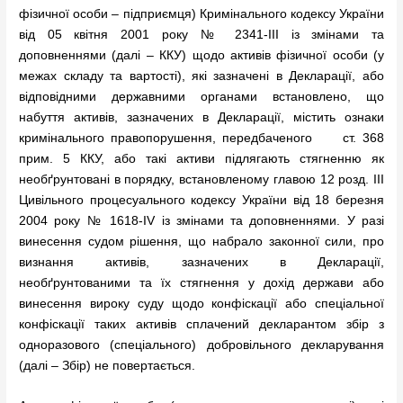
фізичної особи – підприємця) Кримінального кодексу України
від 05 квітня 2001 року № 2341-ІІІ із змінами та
доповненнями (далі – ККУ) щодо активів фізичної особи (у
межах складу та вартості), які зазначені в Декларації, або
відповідними державними органами встановлено, що
набуття активів, зазначених в Декларації, містить ознаки
кримінального правопорушення, передбаченого ст. 368
прим. 5 ККУ, або такі активи підлягають стягненню як
необґрунтовані в порядку, встановленому главою 12 розд. III
Цивільного процесуального кодексу України від 18 березня
2004 року № 1618-IV із змінами та доповненнями. У разі
винесення судом рішення, що набрало законної сили, про
визнання активів, зазначених в Декларації,
необґрунтованими та їх стягнення у дохід держави або
винесення вироку суду щодо конфіскації або спеціальної
конфіскації таких активів сплачений декларантом збір з
одноразового (спеціального) добровільного декларування
(далі – Збір) не повертається.