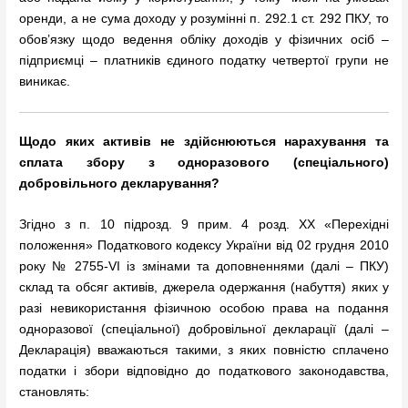
оренди, а не сума доходу у розумінні п. 292.1 ст. 292 ПКУ, то
обов’язку щодо ведення обліку доходів у фізичних осіб –
підприємці – платників єдиного податку четвертої групи не
виникає.
Щодо яких активів не здійснюються нарахування та
сплата збору з одноразового (спеціального)
добровільного декларування?
Згідно з п. 10 підрозд. 9 прим. 4 розд. XX «Перехідні
положення» Податкового кодексу України від 02 грудня 2010
року № 2755-VI із змінами та доповненнями (далі – ПКУ)
склад та обсяг активів, джерела одержання (набуття) яких у
разі невикористання фізичною особою права на подання
одноразової (спеціальної) добровільної декларації (далі –
Декларація) вважаються такими, з яких повністю сплачено
податки і збори відповідно до податкового законодавства,
становлять: