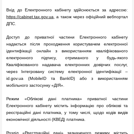
Вхід до Електронного кабінету здійснюється за адресою:
https://cabinet.tax.gov.ua
, а також через офіційний вебпортал
ДПС.
Доступ до приватної частини Електронного кабінету
надається після проходження користувачем електронної
ідентифікації онлайн з використанням кваліфікованого
електронного підпису, отриманого у будь-якого
Кваліфікованого надавача електронних довірчих послуг,
через Інтегровану систему електронної ідентифікації –
id.gov.ua (MobileID та BankID) або з використанням
мобільного застосунку «ДІЯ».
Режим «Облікові дані платника» приватної частини
Електронного кабінету містить інформацію про облікові та
реєстраційні дані платника, у тому числі, щодо кодів видів
економічної діяльності (КВЕД) платника.
Розділ «Реєстраційні дані» зазначеного режиму містить