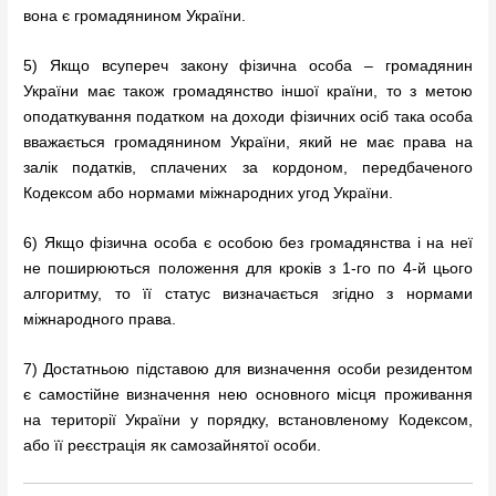
вона є громадянином України.
5) Якщо всупереч закону фізична особа – громадянин
України має також громадянство іншої країни, то з метою
оподаткування податком на доходи фізичних осіб така особа
вважається громадянином України, який не має права на
залік податків, сплачених за кордоном, передбаченого
Кодексом або нормами міжнародних угод України.
6) Якщо фізична особа є особою без громадянства і на неї
не поширюються положення для кроків з 1-го по 4-й цього
алгоритму, то її статус визначається згідно з нормами
міжнародного права.
7) Достатньою підставою для визначення особи резидентом
є самостійне визначення нею основного місця проживання
на території України у порядку, встановленому Кодексом,
або її реєстрація як самозайнятої особи.