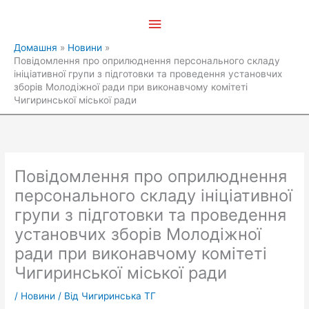
Перейти
Головне
до
вмісту
меню
Домашня
Новини
Повідомлення про оприлюднення персонального складу
ініціативної групи з підготовки та проведення установчих
зборів Молодіжної ради при виконавчому комітеті
Чигиринської міської ради
Повідомлення про оприлюднення
персонального складу ініціативної
групи з підготовки та проведення
установчих зборів Молодіжної
ради при виконавчому комітеті
Чигиринської міської ради
/
Новини
/ Від
Чигиринська ТГ