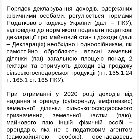
Порядок декларування доходів, одержаних
фізичними особами, регулюється нормами
Податкового кодексу України (далі – ПКУ),
відповідно до норм якого подавати податкові
декларації про майновий стан і доходи (далі
– Декларація) необхідно і одноосібникам, які
самостійно обробляють власні земельні
ділянки (паї) загальною площею понад 2
гектари та отримують доходи від продажу
сільськогосподарської продукції (пп. 165.1.24
п. 165.1 ст. 165 ПКУ).
При отриманні у 2020 році доходів від
надання в оренду (суборенду, емфітевзис)
земельної ділянки сільськогосподарського
призначення, земельної частки (паю),
майнового паю іншій фізичній особі –
орендарю, яка не є податковим агентом
(самозайнятою особою), орендодавець