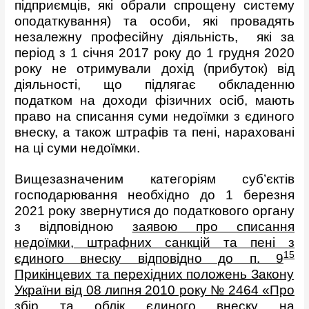
підприємців, які обрали спрощену систему
оподаткування) та особи, які провадять
незалежну професійну діяльність, які за
період з 1 січня 2017 року до 1 грудня 2020
року не отримували дохід (прибуток) від
діяльності, що підлягає обкладенню
податком на доходи фізичних осіб, мають
право на списання суми недоїмки з єдиного
внеску, а також штрафів та пені, нараховані
на ці суми недоїмки.
Вищезазначеним категоріям суб’єктів
господарювання необхідно до 1 березня
2021 року звернутися до податкового органу
з відповідною
заявою
про списання
недоїмки, штрафних санкцій та пені з
15
єдиного внеску відповідно до п.
9
Прикінцевих та перехідних положень Закону
України від 08 липня 2010 року № 2464 «Про
збір та облік єдиного внеску на