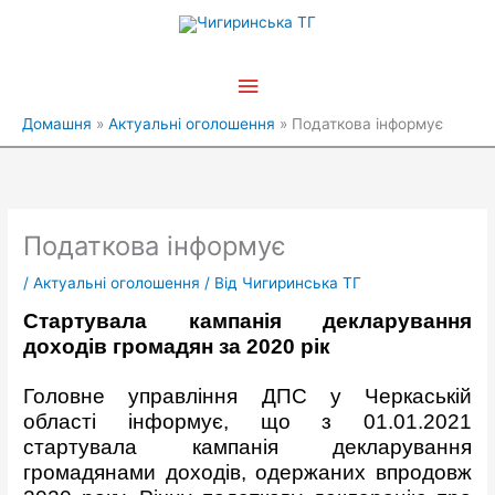
Перейти
Головне
до
вмісту
меню
Домашня
Актуальні оголошення
Податкова інформує
Податкова інформує
/
Актуальні оголошення
/ Від
Чигиринська ТГ
C
тартувала кампанія декларування
доходів громадян за
2020
рік
Головне управління ДПС у Черкаській
області інформує, що з 01.01.2021
стартувала кампанія декларування
громадянами доходів, одержаних впродовж