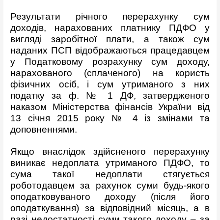
Результати річного перерахунку сум
доходів, нарахованих платнику ПДФО у
вигляді заробітної плати, а також сум
наданих ПСП відображаються працедавцем
у Податковому розрахунку сум доходу,
нарахованого (сплаченого) на користь
фізичних осіб, і сум утриманого з них
податку за ф. № 1 ДФ, затвердженого
наказом Міністерства фінансів України від
13 січня 2015 року № 4 із змінами та
доповненнями.
Якщо внаслідок здійсненого перерахунку
виникає недоплата утриманого ПДФО, то
сума такої недоплати стягується
роботодавцем за рахунок суми будь-якого
оподатковуваного доходу (після його
оподаткування) за відповідний місяць, а в
разі недостатності суми такого доходу – за