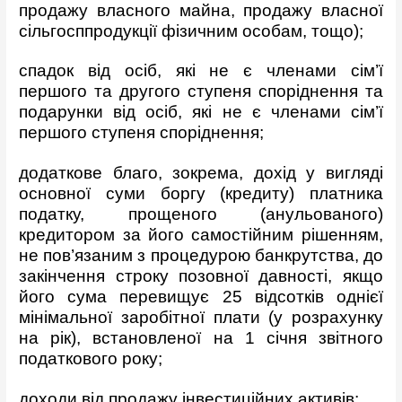
продажу власного майна, продажу власної
сільгосппродукції фізичним особам, тощо);
спадок від осіб, які не є членами сім’ї
першого та другого ступеня споріднення та
подарунки від осіб, які не є членами сім’ї
першого ступеня споріднення;
додаткове благо, зокрема, дохід у вигляді
основної суми боргу (кредиту) платника
податку, прощеного (анульованого)
кредитором за його самостійним рішенням,
не пов’язаним з процедурою банкрутства, до
закінчення строку позовної давності, якщо
його сума перевищує 25 відсотків однієї
мінімальної заробітної плати (у розрахунку
на рік), встановленої на 1 січня звітного
податкового року;
доходи від продажу інвестиційних активів;