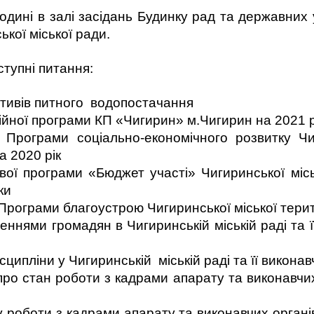
годині в залі засідань Будинку рад та державних
ької міської ради.
тупні питання:
тивів питного водопостачання
ійної програми КП «Чигирин» м.Чигирин на 2021 р
 Програми соціально-економічного розвитку Чиг
а 2020 рік
вої програми «Бюджет участі» Чигиринської місь
ки
Програми благоустрою Чигиринської міської терит
еннями громадян в Чигиринській міській раді та ї
ципліни у Чигиринській міській раді та її виконавч
про стан роботи з кадрами апарату та виконавчих
роботи з кадрами апарату та виконавчих органів