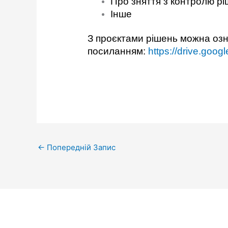
Про зняття з контролю рі
Інше
З проєктами рішень можна озна
посиланням:
https://drive.g
←
Попередній Запис