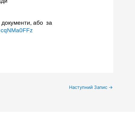
ади
і документи, або за
wJcqNMa0FFz
Наступний Запис
→