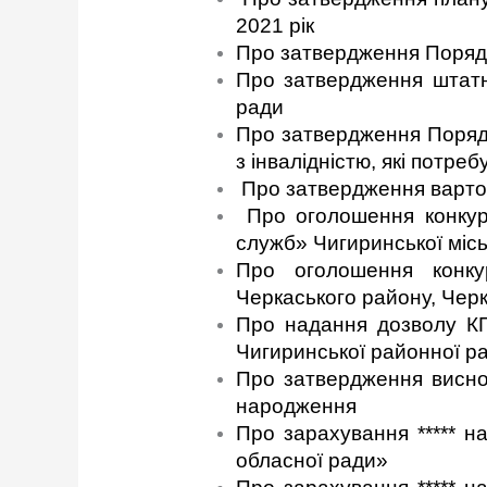
2021 рік
Про затвердження Порядк
Про затвердження штатно
ради
Про затвердження Порядк
з інвалідністю, які потре
Про затвердження вартос
Про оголошення конкур
служб» Чигиринської місь
Про оголошення конкур
Черкаського району, Черк
Про надання дозволу КП
Чигиринської районної р
Про затвердження висновк
народження
Про зарахування ***** 
обласної ради»