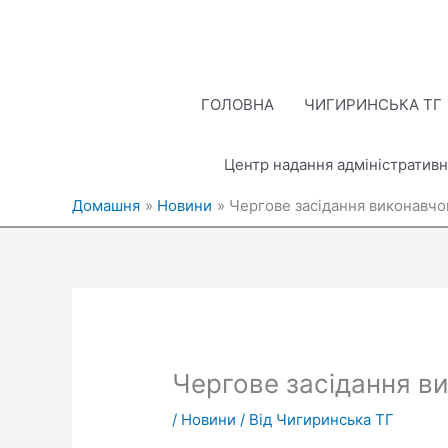
Перейти
до
вмісту
ГОЛОВНА
ЧИГИРИНСЬКА ТГ
Центр надання адміністративн
Домашня
Новини
Чергове засідання виконавчо
Чергове засідання в
/
Новини
/ Від
Чигиринська ТГ