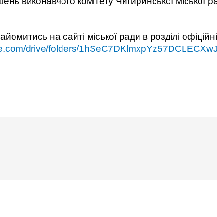
шень виконавчого комітету Чигиринської міської р
йомитись на сайті міської ради в розділі офіційн
oogle.com/drive/folders/1hSeC7DKlmxpYz57DCLECX