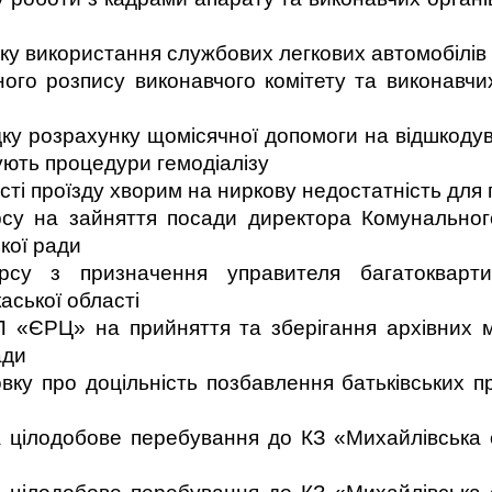
у використання службових легкових автомобілів
го розпису виконавчого комітету та виконавчих
у розрахунку щомісячної допомоги на відшкодув
бують процедури гемодіалізу
ті проїзду хворим на ниркову недостатність для 
су на зайняття посади директора Комунальног
кої ради
су з призначення управителя багатокварти
аської області
 «ЄРЦ» на прийняття та зберігання архівних м
ади
у про доцільність позбавлення батьківських прав
на цілодобове перебування до КЗ «Михайлівська