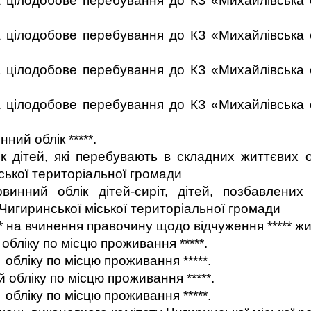
на цілодобове перебування до КЗ «Михайлівська
на цілодобове перебування до КЗ «Михайлівська
на цілодобове перебування до КЗ «Михайлівська
на цілодобове перебування до КЗ «Михайлівська
ний облік *****.
к дітей, які перебувають в складних життєвих
іської територіальної громади
инний облік дітей-сиріт, дітей, позбавлених б
Чигиринської міської територіальної громади
* на вчинення правочину щодо відчуження ***** ж
обліку по місцю проживання *****.
обліку по місцю проживання *****.
 обліку по місцю проживання *****.
обліку по місцю проживання *****.