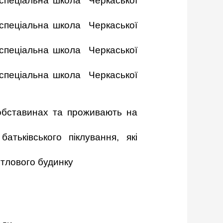
 спеціальна школа Черкаської
 спеціальна школа Черкаської
 спеціальна школа Черкаської
 спеціальна школа Черкаської
 обставинах та проживають на
атьківського піклування, які
итлового будинку