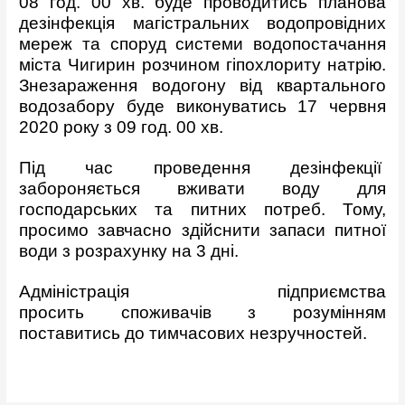
08 год. 00 хв. буде проводитись планова
дезінфекція магістральних водопровідних
мереж та споруд системи водопостачання
міста Чигирин розчином гіпохлориту натрію.
Знезараження водогону від квартального
водозабору буде виконуватись 17 червня
2020 року з 09 год. 00 хв.
Під час проведення дезінфекції
забороняється вживати воду для
господарських та питних потреб. Тому,
просимо завчасно здійснити запаси питної
води з розрахунку на 3 дні.
Адміністрація підприємства
просить споживачів з розумінням
поставитись до тимчасових незручностей.