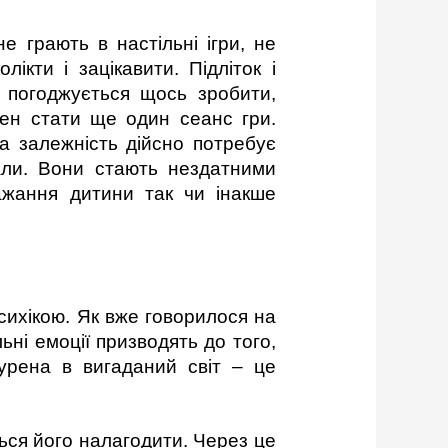
е грають в настільні ігри, не
ікти і зацікавити. Підліток і
 погоджується щось зробити,
нен стати ще один сеанс гри.
а залежність дійсно потребує
чали. Вони стають нездатними
бажання дитини так чи інакше
сихікою. Як вже говорилося на
льні емоції призводять до того,
нурена в вигаданий світ – це
ться його налагодити. Через це