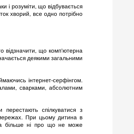
ки і розуміти, що відбувається
іток хворий, все одно потрібно
рто відзначити, що комп’ютерна
значається деякими загальними
ймаючись інтернет-серфінгом.
далами, сварками, абсолютним
и перестають спілкуватися з
цмережах. При цьому дитина в
она більше ні про що не може