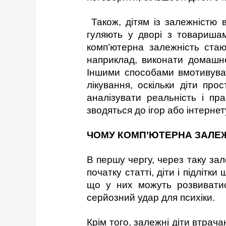
Також, дітям із залежністю в
гуляють у дворі з товаришами
комп’ютерна залежність ста
наприклад, виконати домашнє
Іншими способами вмотивуват
лікування, оскільки діти пр
аналізувати реальність і пр
зводяться до ігор або інтернет
ЧОМУ КОМП’ЮТЕРНА ЗАЛЕЖ
В першу чергу, через таку за
початку статті, діти і підлітк
що у них можуть розвиватися
серйозний удар для психіки.
Крім того, залежні діти втрач