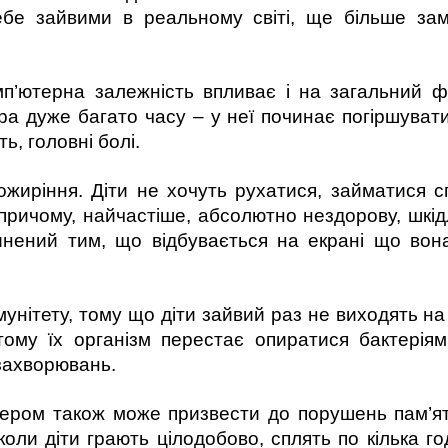
ебе зайвими в реальному світі, ще більше зам
омп’ютерна залежність впливає і на загальний ф
ра дуже багато часу – у неї починає погіршуватис
ь, головні болі.
жиріння. Діти не хочуть рухатися, займатися с
 причому, найчастіше, абсолютно нездорову, шкід
линений тим, що відбувається на екрані що вона
мунітету, тому що діти зайвий раз не виходять на
ому їх організм перестає опиратися бактерія
захворювань.
ером також може призвести до порушень пам’яті
 коли діти грають цілодобово, сплять по кілька г