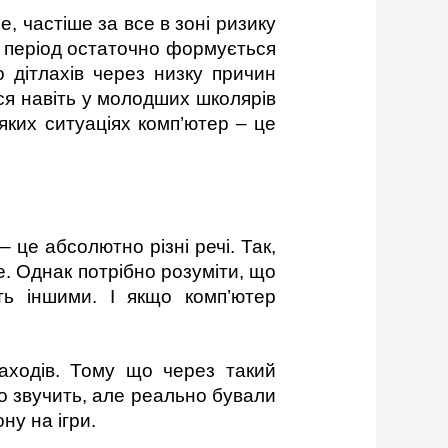
, частіше за все в зоні ризику
цей період остаточно формується
о дітлахів через низку причин
ся навіть у молодших школярів
яких ситуаціях комп’ютер – це
 це абсолютно різні речі. Так,
. Однак потрібно розуміти, що
ть іншими. І якщо комп’ютер
заходів. Тому що через такий
о звучить, але реально бували
ну на ігри.