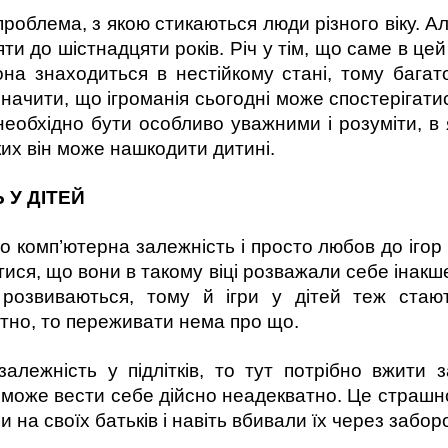
роблема, з якою стикаються люди різного віку. Але
сяти до шістнадцяти років. Річ у тім, що саме в 
вона знаходиться в нестійкому стані, тому багат
значити, що ігроманія сьогодні може спостерігати
необхідно бути особливо уважними і розуміти, в 
яких він може нашкодити дитині.
 У ДІТЕЙ
о комп’ютерна залежність і просто любов до ігор –
ися, що вони в такому віці розважали себе інакше
ї розвиваються, тому й ігри у дітей теж стаю
тно, то переживати нема про що.
алежність у підлітків, то тут потрібно вжити 
 може вести себе дійсно неадекватно. Це страшн
и на своїх батьків і навіть вбивали їх через заборо