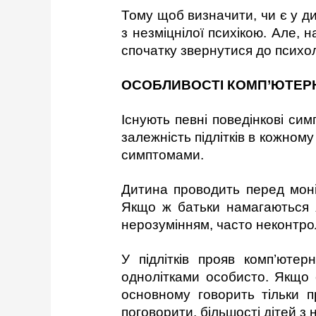
Тому щоб визначити, чи є у ди
з незміцнілої психікою. Але, 
спочатку звернутися до психол
ОСОБЛИВОСТІ КОМП’ЮТЕРНО
Існують певні поведінкові сим
залежність підлітків в кожно
симптомами.
Дитина проводить перед моні
Якщо ж батьки намагаються я
нерозумінням, часто неконтро
У підлітків прояв комп’юте
однолітками особисто. Якщо 
основному говорить тільки п
поговорити, більшості дітей з 