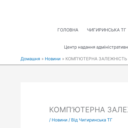
Перейти
до
вмісту
ГОЛОВНА
ЧИГИРИНСЬКА ТГ
Центр надання адміністративн
Домашня
Новини
КОМП’ЮТЕРНА ЗАЛЕЖНІСТЬ У
КОМП’ЮТЕРНА ЗАЛЕЖ
/
Новини
/ Від
Чигиринська ТГ