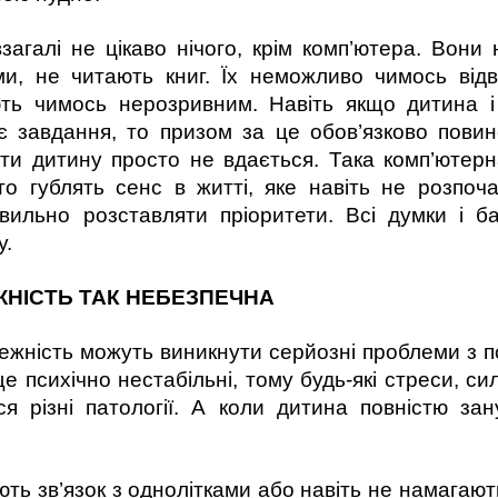
загалі не цікаво нічого, крім комп’ютера. Вони н
, не читають книг. Їх неможливо чимось відвол
ють чимось нерозривним. Навіть якщо дитина і
 завдання, то призом за це обов’язково пови
и дитину просто не вдається. Така комп’ютерн
осто гублять сенс в житті, яке навіть не розпо
авильно розставляти пріоритети. Всі думки і 
у.
НІСТЬ ТАК НЕБЕЗПЕЧНА
лежність можуть виникнути серйозні проблеми з п
и ще психічно нестабільні, тому будь-які стреси, си
 різні патології. А коли дитина повністю за
ають зв’язок з однолітками або навіть не намагаю