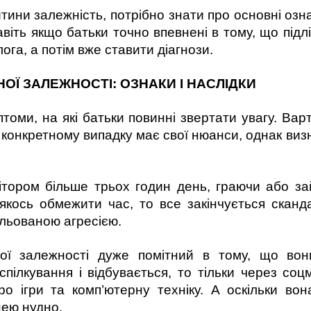
тини залежність, потрібно знати про основні озна
навіть якщо батьки точно впевнені в тому, що підл
ога, а потім вже ставити діагнози.
Ї ЗАЛЕЖНОСТІ: ОЗНАКИ І НАСЛІДКИ
птоми, на які батьки повинні звертати увагу. Ва
му конкретному випадку має свої нюанси, однак ви
тором більше трьох годин день, граючи або за
кось обмежити час, то все закінчується скан
льованою агресією.
рної залежності дуже помітний в тому, що вон
спілкування і відбувається, то тільки через со
ро ігри та комп’ютерну техніку. А оскільки в
нею нудно.