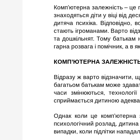
Комп’ютерна залежність – це п
знаходяться діти у віці від де
дитяча психіка. Відповідно, 
стають ігроманами. Варто від
та дошкільнят. Тому батькам 
гарна розвага і помічник, а в 
КОМП’ЮТЕРНА ЗАЛЕЖНІСТЬ
Відразу ж варто відзначити, щ
багатьом батькам може здават
часи змінюються, технологі
сприймається дитиною адеква
Однак коли це комп’ютерна з
психологічний розлад, дитина
випадки, коли підлітки нападал