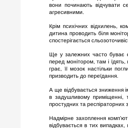
вони починають відчувати с
агресивними.
Крім психічних відхилень, к
дитина проводить біля моніто
спостерігається сльозоточивіст
Ще у залежних часто буває о
перед монітором, там і їдять,
грає, її мозок настільки пог
призводить до переїдання.
А ще відбувається зниження і
в задушливому приміщенні, т
простудних та респіраторних 
Надмірне захоплення комп’ют
відбувається в тих випадках,