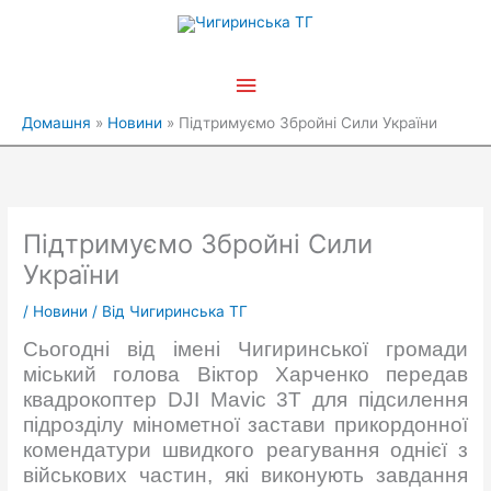
Перейти
Головне
до
вмісту
меню
Домашня
Новини
Підтримуємо Збройні Сили України
Підтримуємо Збройні Сили
України
/
Новини
/ Від
Чигиринська ТГ
Сьогодні від імені Чигиринської громади
міський голова Віктор Харченко передав
квадрокоптер DJI Mavic 3T для підсилення
підрозділу мінометної застави прикордонної
комендатури швидкого реагування однієї з
військових частин, які виконують завдання