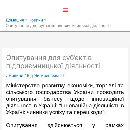
Перейти
Головне
до
вмісту
меню
Домашня
Новини
Опитування для суб’єктів підприємницької діяльності
Опитування для суб’єктів
підприємницької діяльності
/
Новини
/ Від
Чигиринська ТГ
Міністерство розвитку економіки, торгівлі та
сільського господарства України проводить
опитування бізнесу щодо інноваційної
діяльності в Україні: “Інноваційна діяльність в
Україні: чинники успіху та перешкоди”.
Опитування здійснюється у рамках