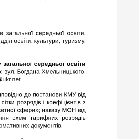
 загальної середньої освіти,
діл освіти, культури, туризму,
 загальної середньої освіти
: вул. Богдана Хмельницького,
i@ukr.net
дповідно до постанови КМУ від
тки розрядів і коефіцієнтів з
джетної сфери»; наказу МОН від
ння схем тарифних розрядів
ормативних документів.