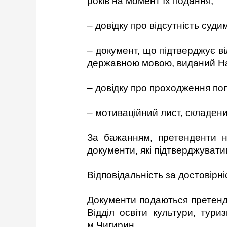
років на момент їх подання;
– довідку про відсутність судим
– документ, що підтверджує в
державною мовою, виданий Нац
– довідку про проходження поп
– мотиваційний лист, складени
За бажанням, претенденти на
документи, які підтверджуватим
Відповідальність за достовірні
Документи подаються претенд
Відділ освіти культури, тури
м.Чигир