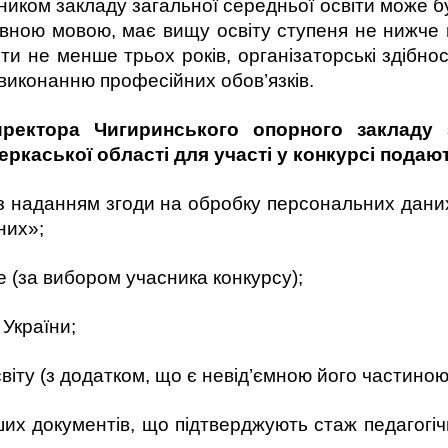
ником закладу загальної середньої освіти може б
авною мовою, має вищу освіту ступеня не нижче ма
ти не менше трьох років, організаторські здібност
виконанню професійних обов’язків.
иректора
Чигиринського опорного закладу з
еркаської області
для
участ
і
у конкурсі
подают
і з наданням згоди на обробку персональних даних
них»;
 (за вибором учасника конкурсу);
України;
віту (з додатком, що є невід’ємною його частиною
нших документів, що підтверджують стаж педагогіч