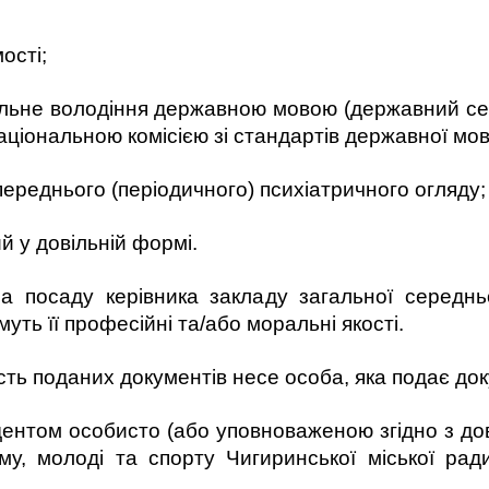
ості;
ільне володіння державною мовою (державний се
іональною комісією зі стандартів державної мов
ереднього (періодичного) психіатричного огляду;
й у довільній формі.
 посаду керівника закладу загальної середнь
уть її професійні та/або моральні якості.
сть поданих документів несе особа, яка подає док
ентом особисто (або уповноваженою згідно з дов
зму, молоді та спорту Чигиринської міської рад
ин