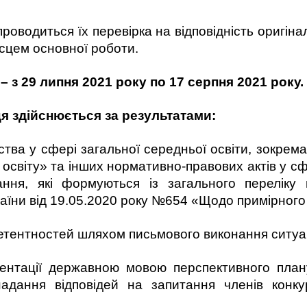
проводиться їх перевірка на відповідність оригіна
ісцем основної роботи.
– з 2
9 липня
202
1
року
п
о
17
серпня
202
1
року.
я здійснюється за результатами:
тва у сфері загальної середньої освіти, зокрема
освіту» та інших нормативно-правових актів у сфе
ння, які формуються із загального переліку 
країни від 19.05.2020 року №654 «Щодо примірного
етентностей шляхом письмового виконання ситуа
езентації державною мовою перспективного план
адання відповідей на запитання членів конку