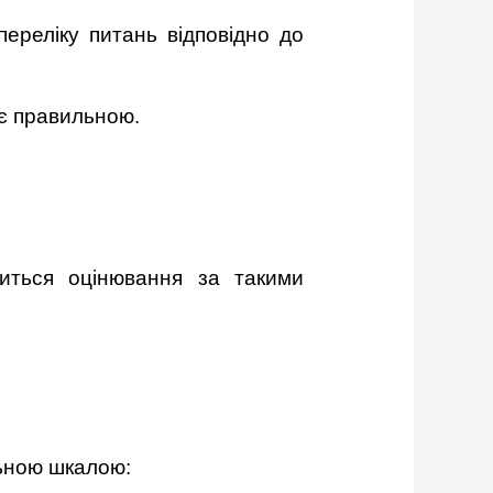
переліку питань відповідно до
 є правильною.
диться оцінювання за такими
льною шкалою: