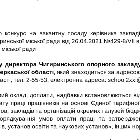
 конкурс на вакантну посаду керівника закладів
нської міської ради від 26.04.2021 №429-8/VІІ від
 міської ради
у директора
Чигиринського опорного закладу
еркаської області
, який знаходиться за адресою
асті, тел. 2-55-53, електронна адреса: school2xx
вий оклад, доплати, надбавки встановлюються ві
у праці працівників на основі Єдиної тарифної сі
нов, закладів та організацій окремих галузей бю
рядкування умов оплати праці та затвердже
ів, установ освіти та наукових установ», інших н