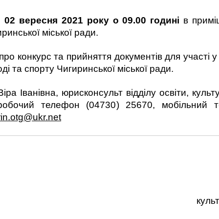
я
02 вересня 2021 року о 09.00 годині
в приміщ
ринської міської ради.
ро конкурс та прийняття документів для участі у 
оді та спорту Чигиринської міської ради.
ра Іванівна, юрисконсульт відділу освіти, культ
, робочий телефон (04730) 25670, мобільний 
rin
.
otg
@
ukr
.
net
культ