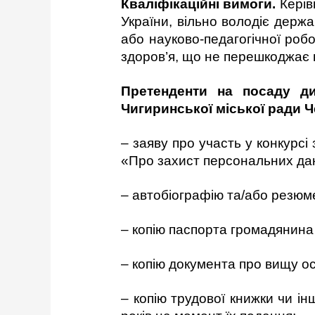
Кваліфікаційні вимоги
.
Керів
України, вільно володіє держ
або науково-педагогічної робо
здоров’я, що не перешкоджає 
Претенденти
на посаду
д
Чигиринської міської ради Ч
– заяву про участь у конкурс
«Про захист персональних да
– автобіографію та/або резюме
– копію паспорта громадянина 
– копію документа про вищу ос
– копію трудової книжки чи і