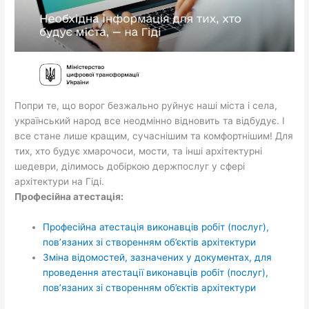
Попри те, що ворог безжально руйнує наші міста і села,
український народ все неодмінно відновить та відбудує. І
все стане лише кращим, сучаснішим та комфортнішим! Для
тих, хто будує хмарочоси, мости, та інші архітектурні
шедеври, ділимось добіркою держпослуг у сфері
архітектури на Гіді.
Професійна атестація:
Професійна атестація виконавців робіт (послуг),
пов’язаних зі створенням об’єктів архітектури
Зміна відомостей, зазначених у документах, для
проведення атестації виконавців робіт (послуг),
пов’язаних зі створенням об’єктів архітектури