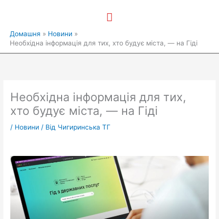
Перейти
Головне
до
вмісту
меню
Домашня
Новини
Необхідна інформація для тих, хто будує міста, — на Гіді
Необхідна інформація для тих,
хто будує міста, — на Гіді
/
Новини
/ Від
Чигиринська ТГ