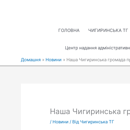
Перейти
до
вмісту
ГОЛОВНА
ЧИГИРИНСЬКА ТГ
Центр надання адміністративн
Домашня
Новини
Наша Чигиринська громада п
Наша Чигиринська гр
/
Новини
/ Від
Чигиринська ТГ