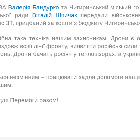
РВА
Валерія Бандурко
та Чигиринський міський г
ської ради
Віталій Шпичак
передали військовим
ic 3T, придбаний за кошти з бюджету Чигиринсько
рібна така техніка нашим захисникам. Дрони є 
здовж всієї лінії фронту, виявляти російські сили
нь. Дрони бачать росіян у тепловізорах, а україн
ься незм
інним – працювати задля допомоги наш
ішим.
для Перемоги разом!