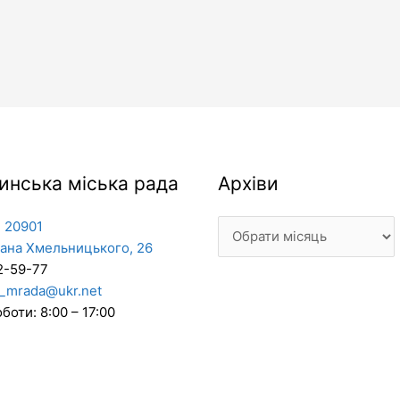
Архіви
инська міська рада
Архіви
 20901
дана Хмельницького, 26
2-59-77
_mrada@ukr.net
боти: 8:00 – 17:00