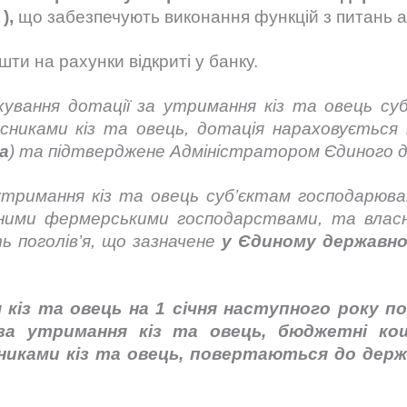
),
що забезпечують виконання функцій з питань а
ти на рахунки відкриті у банку.
хування дотації за утримання кіз та овець суб
иками кіз та овець, дотація нараховується н
а
) та підтверджене Адміністратором Єдиного 
утримання кіз та овець суб’єктам господарюван
йними фермерськими господарствами, та власн
ь поголів’я, що зазначене
у Єдиному державн
 кіз та овець на 1 січня наступного року пор
а утримання кіз та овець, бюджетні ко
сниками кіз та овець, повертаються до де