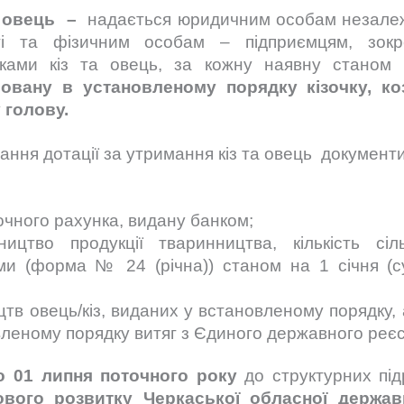
а овець –
надається юридичним особам незалежн
 та фізичним особам – підприємцям, зок
никами кіз та овець, за кожну наявну станом
ровану в установленому порядку кізочку, коз
 голову.
ння дотації за утримання кіз та овець
документи
точного рахунка, видану банком;
ицтво продукції тваринництва, кількість сіл
ми (форма № 24 (річна)) станом на 1 січня (су
оцтв овець/кіз, виданих у встановленому порядку, 
вленому порядку витяг з Єдиного державного реєс
о 01 липня поточного року
до структурних під
вого розвитку Черкаської обласної державно