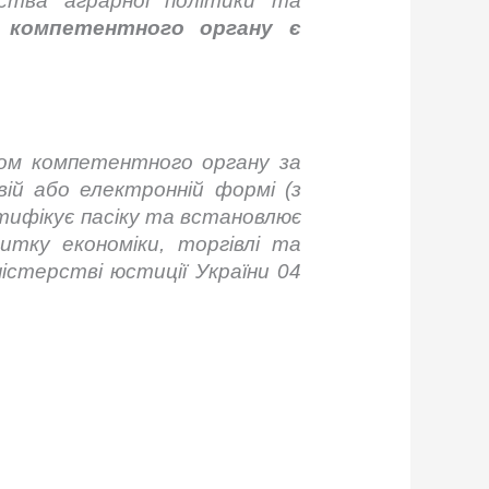
ства аграрної політики та
н компетентного органу є
ом компетентного органу за
вій або електронній формі (з
нтифікує пасіку та встановлює
итку економіки, торгівлі та
істерстві юстиції України 04