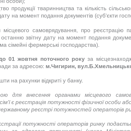
чні особи);
цтво продукції тваринництва та кількість сільсь
 дату на момент подання документів (суб’єкти го
 місцевого самоврядування, про реєстрацію пас
останню звітну дату на момент подання докумен
ема сімейні фермерські господарства).
до 01 жовтня поточного року
за місцезнаходж
 ради за адресою:
м.Чигирин, вул.Б.Хмельницьког
и на рахунки відкриті у банку.
вою для внесення органами місцевого самов
ім’ї є реєстрація потужності фізичної особи або
 державному реєстрі потужностей операторів ри
єстрації потужності операторів ринку подаєть