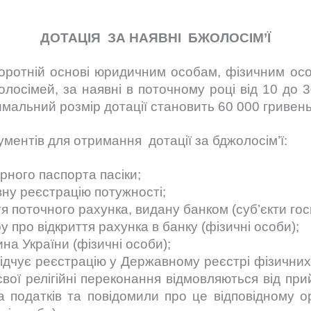
ДОТАЦІЯ
ЗА НАЯВНІ БЖОЛОСІМ’Ї
оротній основі юридичним особам, фізичним ос
олосімей, за наявні в поточному році від 10 до 3
имальний розмір дотації становить 60 000 гривен
ументів для отримання дотації за бджолосім’ї:
рного паспорта пасіки;
ну реєстрацію потужності;
ття поточного рахунка, видану банком (суб’єкти го
у про відкриття рахунка в банку (фізичні особи);
на України (фізичні особи);
ідчує реєстрацію у Державному реєстрі фізичних о
 свої релігійні переконання відмовляються від п
а податків та повідомили про це відповідному ор