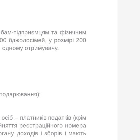
обам-підприємцям та фізичним
00 бджолосімей, у розмірі 200
ь одному отримувачу.
сподарювання);
сіб – платників податків (крім
рийняття реєстраційного номера
гану доходів і зборів і мають