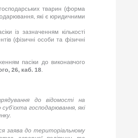
когосподарських тварин (форма
сподарювання, які є юридичними
іки із зазначенням кількості
тів (фізичні особи та фізичні
енням пасіки до виконавчого
о, 26, каб. 18
.
рядування до відомості на
 суб’єкта господарювання, які
нку.
ся заява до територіальному