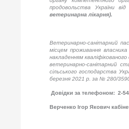
органу компетентного орг
продовольства України ві
ветеринарна лікарня).
Ветеринарно-санітарний па
місцем проживання власника 
накладенням кваліфікованого 
ветеринарно-санітарний ста
сільського господарства Укр
березня 2021 р. за № 280/35
Довідки за телефоном:
2-54
Верченко Ігор Якович кабін