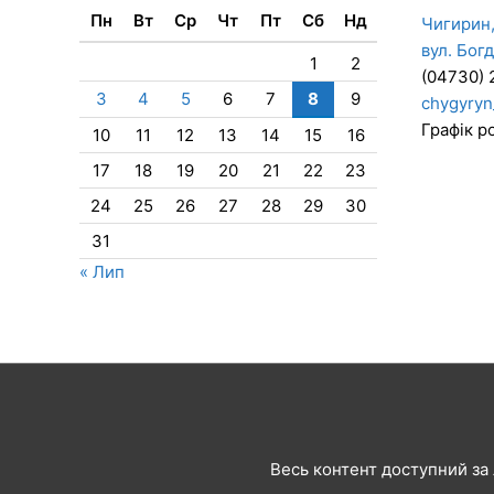
Пн
Вт
Ср
Чт
Пт
Сб
Нд
Чигирин,
вул. Бог
1
2
(04730) 
3
4
5
6
7
8
9
chygyryn
Графік ро
10
11
12
13
14
15
16
17
18
19
20
21
22
23
24
25
26
27
28
29
30
31
« Лип
Весь контент доступний за л