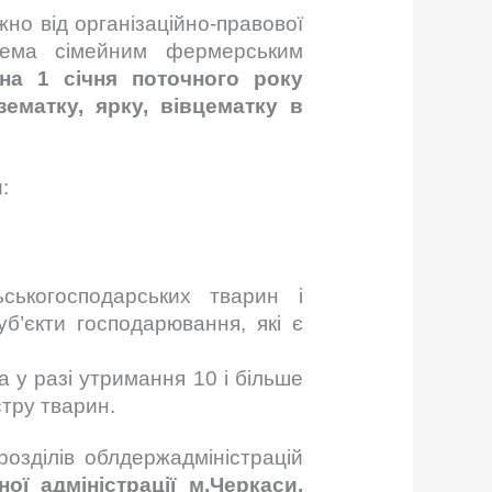
о від організаційно-правової
рема сімейним фермерським
на 1 січня поточного року
ематку, ярку, вівцематку в
:
ьськогосподарських тварин і
б’єкти господарювання, які є
а у разі утримання 10 і більше
тру тварин.
розділів облдержадміністрацій
ї адміністрації м.Черкаси,