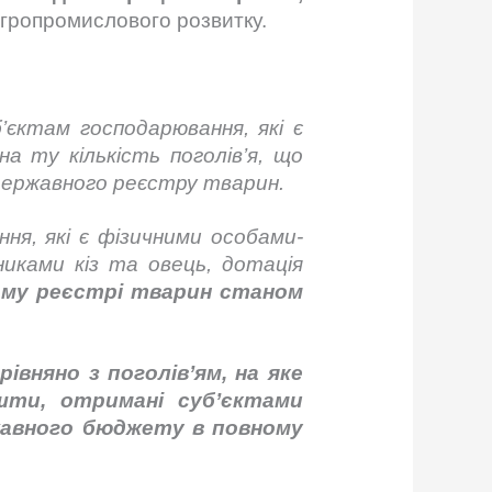
гропромислового розвитку.
’єктам господарювання, які є
а ту кількість поголів’я, що
державного реєстру тварин.
ня, які є фізичними особами-
иками кіз та овець, дотація
ому реєстрі тварин станом
івняно з поголів’ям, на яке
шти, отримані суб’єктами
ржавного бюджету в повному