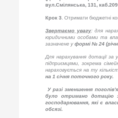
вул.Смілянська, 131, каб.209 
Крок 3
. Отримати бюджетні кош
Звертаємо увагу
:
для нара
юридичними особами та власн
зазначене у
формі № 24 (річн
Для нарахування дотації за 
підприємцями, зокрема сіме
нараховується на ту кількіст
на 1 січня поточного року.
У разі зменшення поголів’я
було отримано дотацію з
господарювання, які є вла
обсязі.