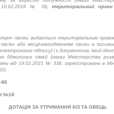
ану за адресою потужності (наказ Міністер
д 10.02.2016 № 39
, територіальний орга
спорт пасіки видається територіальним орган
пасіки або місцезнаходженням пасіки в письмо
електронного підпису) і є документом, який іде
н бджолиних сімей (наказ Міністерства розв
аїни від 19.02.2021 № 338, зареєстровано в Мін
902).
-86
ет №18
ДОТАЦІЯ ЗА УТРИМАННЯ КІЗ ТА ОВЕЦЬ