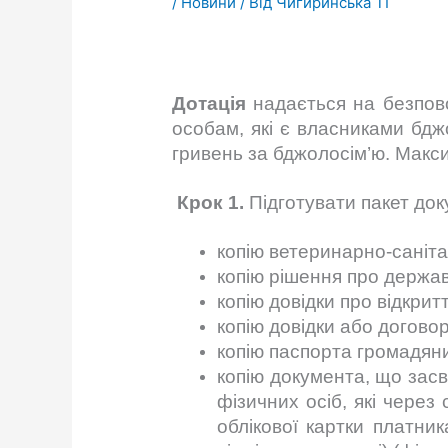
/
Новини
/ Від
Чигиринська ТГ
Дотація
надається на безпов
особам, які є власниками бдж
гривень за бджолосім’ю. Макс
Крок 1.
Підготувати пакет док
копію ветеринарно-саніта
копію рішення про держав
копію довідки про відкри
копію довідки або договор
копію паспорта громадяни
копію документа, що засв
фізичних осіб, які через
облікової картки платник