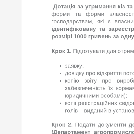
Дотація за утримання кіз т
форми та форми власності
господарствам, які є влас
ідентифіковану та зареєст
розмірі 1000 гривень за одну
Крок 1.
Підготувати для отрима
заявку;
довідку про відкриття по
копію звіту про виробн
забезпеченість їх корма
юридичними особами);
копії реєстраційних свід
голів – виданий в устано
Крок 2.
Подати документи
д
(Департамент агропромисло