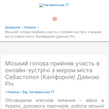
Перейти
Головне
до
вмісту
меню
Домашня
Новини
Міський голова прийняв участь в онлайн-зустрічі з мером
міста Себастопол (Каліфорнія) Даяною Річ
Міський голова прийняв участь в
онлайн-зустрічі з мером міста
Себастопол (Каліфорнія) Даяною
Річ
/
Новини
/ Від
Чигиринська ТГ
Обговорили ключові питання – війна в
Україні, допомога партнерів, робота міської