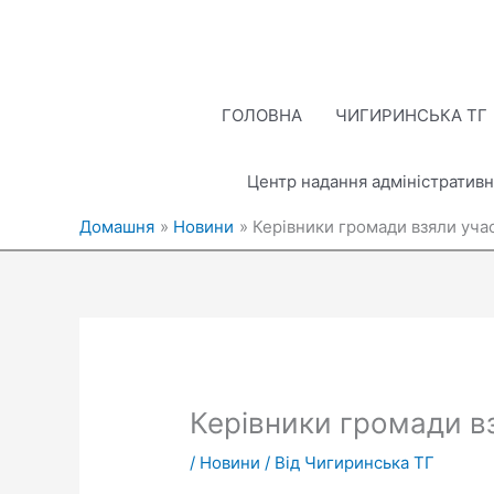
Перейти
до
вмісту
ГОЛОВНА
ЧИГИРИНСЬКА ТГ
Центр надання адміністративн
Домашня
Новини
Керівники громади взяли учас
Керівники громади вз
/
Новини
/ Від
Чигиринська ТГ