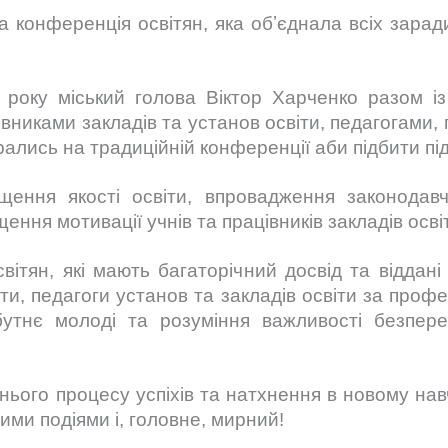
 конференція освітян, яка обʼєднала всіх заради
року міський голова Віктор Харченко разом із
никами закладів та установ освіти, педагогами, 
брались на традиційній конференції аби підбити пі
ення якості освіти, впровадження законодавч
ення мотивації учнів та працівників закладів освіт
тян, які мають багаторічний досвід та віддані
істи, педагоги установ та закладів освіти за проф
бутнє молоді та розуміння важливості безпер
нього процесу успіхів та натхнення в новому нав
ими подіями і, головне, мирний!