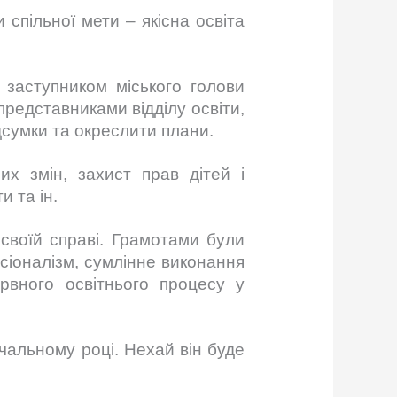
 спільної мети – якісна освіта
 заступником міського голови
представниками відділу освіти,
дсумки та окреслити плани.
их змін, захист прав дітей і
и та ін.
 своїй справі. Грамотами були
есіоналізм, сумлінне виконання
ервного освітнього процесу у
чальному році. Нехай він буде