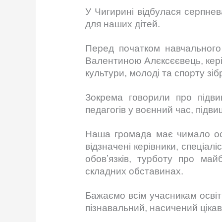
У Чигирині відбулася серпнева
для наших дітей.
Перед початком навчального 
Валентиною Алєксєєвець, керів
культури, молоді та спорту зі
Зокрема говорили про підвищ
педагогів у воєнний час, підвищ
Наша громада має чимало осві
відзначені керівники, спеціал
обовʼязків, турботу про май
складних обставинах.
Бажаємо всім учасникам освіт
пізнавальний, насичений цікав