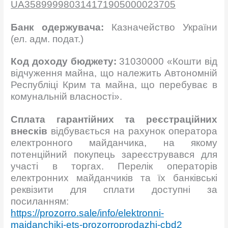
UA
358999980314171905000023705
Банк одержувача:
Казначейство України
(ел. адм. подат.)
Код доходу бюджету:
31030000 «Кошти від
відчуження майна, що належить Автономній
Республіці Крим та майна, що перебуває в
комунальній власності».
Сплата гарантійних та реєстраційних
внесків
відбувається на рахунок оператора
електронного майданчика, на якому
потенційний покупець зареєструвався для
участі в торгах. Перелік операторів
електронних майданчиків та їх банківські
реквізити для сплати доступні за
посиланням:
https://prozorro.sale/info/elektronni-
majdanchiki-ets-prozorroprodazhi-cbd2