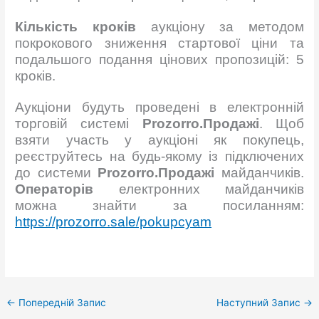
Кількість кроків
аукціону за методом
покрокового зниження стартової ціни та
подальшого подання цінових пропозицій: 5
кроків.
Аукціони будуть проведені в електронній
торговій системі
Рrozorro.Продажі
. Щоб
взяти участь у аукціоні як покупець,
реєструйтесь на будь-якому із підключених
до системи
Рrozorro.Продажі
майданчиків.
Операторів
електронних майданчиків
можна знайти за посиланням:
https://prozorro.sale/pokupcyam
←
Попередній Запис
Наступний Запис
→