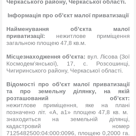
Ч
ерка
ського району, Черкаської області.
Інформація про об’єкт малої приватизації
Найменування об’єкта малої
приватизації:
нежитлове приміщення
загальною площею 47,8 кв.м.
Місцезнаходження об’єкта:
вул. Лісова (Зої
Космодем’янської), 17, с. Розсошинці,
Чигиринського району, Черкаської області.
Відомості про об’єкт малої приватизації
та про земельну ділянку, на якій
розташований об’єкт:
нежитлове
приміщення, яке на плані
позначено літ. «А, а1» площею 47,8 кв. м.
знаходиться на земельній ділянці,
кадастровий номер
7125482500:04:000:0096, площею 0,2000 га.