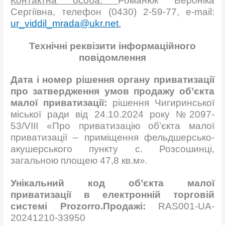
Контактна особа:
Романюк Вероніка
Сергіївна, телефон (0430) 2-59-77, e-mail:
ur_viddil_mrada@ukr.net
.
Технічні реквізити інформаційного
повідомлення
Дата і номер рішення органу приватизації
про затвердження умов продажу об’єкта
малої приватизації:
рішення Чигиринської
міської ради від 24.10.2024 року №2097-
53/VІІІ «Про приватизацію об’єкта малої
приватизації – приміщення фельдшерсько-
акушерського пункту с. Розсошинці,
загальною площею 47,8 кв.м».
Унікальний код об’єкта малої
приватизації в електронній торговій
системі
Рrozorro.Продажі
:
RAS001-UA-
20241210-33950