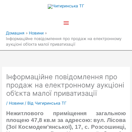
Перейти
Головне
до
вмісту
меню
Домашня
Новини
Інформаційне повідомлення про продаж на електронному
аукціоні об’єкта малої приватизації
Інформаційне повідомлення про
продаж на електронному аукціоні
об’єкта малої приватизації
/
Новини
/ Від
Чигиринська ТГ
Нежитлового приміщення загальною
площею 47,8
кв.м
за адресою:
вул.
Лісова
(
Зої Космодем’янської
)
, 17, с. Розсошинці,